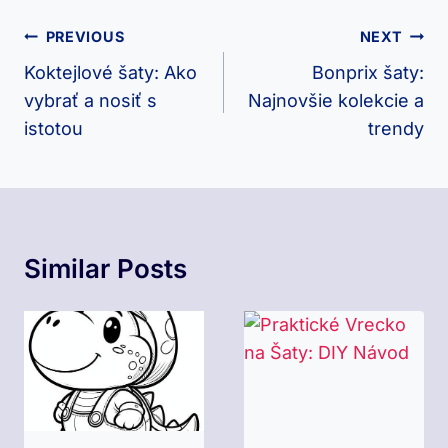
Navigácia
PREVIOUS
NEXT
V
Koktejlové šaty: Ako
Bonprix šaty:
vybrať a nosiť s
Najnovšie kolekcie a
Článku
istotou
trendy
Similar Posts