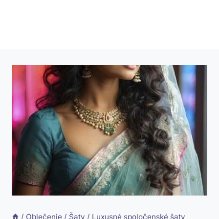
/
Oblečenie
/
Šaty
/
Luxusné spoločenské šaty