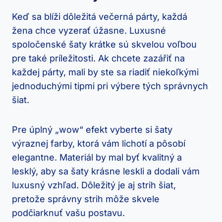
Keď sa blíži dôležitá večerná párty, každá
žena chce vyzerať úžasne. Luxusné
spoločenské šaty krátke sú skvelou voľbou
pre také príležitosti. Ak chcete zazářiť na
každej párty, mali by ste sa riadiť niekoľkými
jednoduchými tipmi pri výbere tých správnych
šiat.
Pre úplný „wow“ efekt vyberte si šaty
výraznej farby, ktorá vám lichotí a pôsobí
elegantne. Materiál by mal byť kvalitný a
lesklý, aby sa šaty krásne leskli a dodali vám
luxusný vzhľad. Dôležitý je aj strih šiat,
pretože správny strih môže skvele
podčiarknuť vašu postavu.