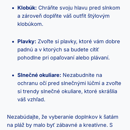
Klobúk:
Chráňte svoju hlavu pred slnkom
a zároveň doplňte váš outfit štýlovým
klobúkom.
Plavky:
Zvoľte si plavky, ktoré vám dobre
padnú a v ktorých sa budete cítiť
pohodlne pri opaľovaní alebo plávaní.
Slnečné okuliare:
Nezabudnite na
ochranu očí pred slnečnými lúčmi a zvoľte
si trendy slnečné okuliare, ktoré skrášlia
váš vzhľad.
Nezabúdajte, že vyberanie doplnkov k šatám
na pláž by malo byť zábavné a kreatívne. S