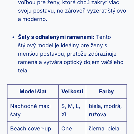
voľbou pre ženy, ktoré chcú zakryť viac
svoju postavu, no zároveň vyzerať štýlovo
a moderno.
Šaty s odhalenými ramenami:
Tento
štýlový model je ideálny pre ženy s
menšou postavou, pretože zdôrazňuje
ramená a vytvára optický dojem väčšieho
tela.
Model šiat
Veľkosti
Farby
Nadhodné maxi
S, M, L,
biela, modrá,
šaty
XL
ružová
Beach cover-up
One
čierna, biela,