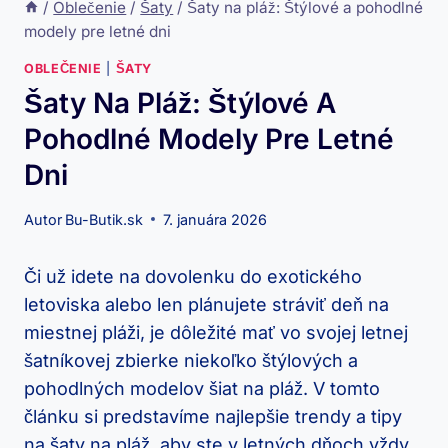
/
Oblečenie
/
Šaty
/
Šaty na pláž: Štýlové a pohodlné
modely pre letné dni
OBLEČENIE
|
ŠATY
Šaty Na Pláž: Štýlové A
Pohodlné Modely Pre Letné
Dni
Autor
Bu-Butik.sk
7. januára 2026
Či už idete na dovolenku do exotického
letoviska alebo len plánujete stráviť deň na
miestnej pláži, je dôležité mať vo svojej letnej
šatníkovej zbierke niekoľko štýlových a
pohodlných modelov šiat na pláž. V tomto
článku si predstavíme najlepšie trendy a tipy
na šaty na pláž, aby ste v letných dňoch vždy