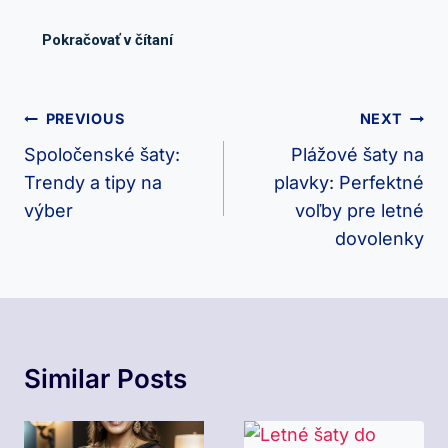
Navigácia
PREVIOUS
NEXT
V
Spoločenské šaty:
Plážové šaty na
Trendy a tipy na
plavky: Perfektné
Článku
výber
voľby pre letné
dovolenky
Similar Posts