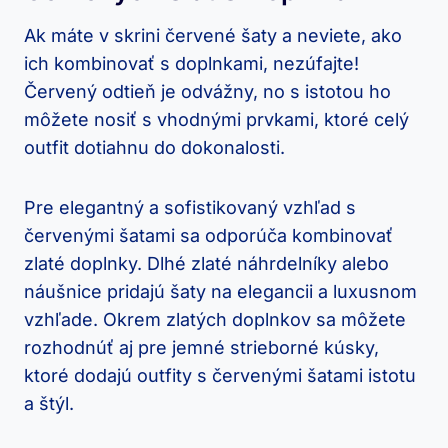
Ak máte v skrini červené ‍šaty a neviete, ako ​
ich kombinovať s doplnkami, nezúfajte!
Červený odtieň je odvážny, no s istotou ho‍
môžete‌ nosiť s vhodnými prvkami, ktoré ⁢celý
outfit‌ dotiahnu do dokonalosti.
Pre elegantný a sofistikovaný vzhľad s
červenými šatami⁤ sa⁤ odporúča kombinovať
zlaté doplnky. Dlhé zlaté náhrdelníky alebo
náušnice‍ pridajú šaty⁢ na​ elegancii​ a luxusnom
vzhľade. Okrem zlatých doplnkov sa môžete
rozhodnúť aj pre jemné strieborné kúsky,⁢
ktoré dodajú outfity s červenými šatami istotu
a štýl.