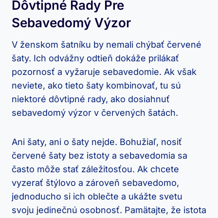
Dôvtipné Rady Pre
Sebavedomý Výzor
V⁣ ženskom šatníku by nemali ‌chýbať⁣ červené
šaty. Ich odvážny‍ odtieň dokáže ‌prilákať
pozornosť ‍a vyžaruje sebavedomie. ⁢Ak ⁣však
neviete, ako tieto šaty kombinovať, tu sú
niektoré dôvtipné rady, ako dosiahnuť
sebavedomý výzor v červených ⁢šatách.
Ani šaty,​ ani o šaty‍ nejde. Bohužiaľ, nosiť
červené šaty bez istoty ‌a sebavedomia⁤ sa
často môže stať ​záležitosťou. Ak chcete​
vyzerať štýlovo a zároveň sebavedomo, ​
jednoducho si ich oblečte a ukážte svetu​
svoju jedinečnú osobnosť. Pamätajte, že‌ istota