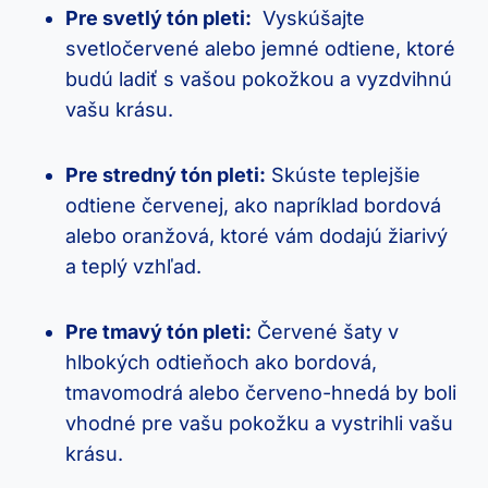
Pre svetlý tón pleti:
​ Vyskúšajte
svetločervené alebo jemné odtiene, ktoré
budú ladiť ⁣s vašou pokožkou a vyzdvihnú
⁤vašu krásu.
Pre stredný tón pleti:
Skúste teplejšie
odtiene červenej, ako napríklad bordová
‍alebo ⁢oranžová, ktoré vám dodajú žiarivý
‍a teplý vzhľad.
Pre tmavý tón pleti:
Červené šaty v
‌hlbokých odtieňoch ⁣ako bordová,⁣
tmavomodrá alebo červeno-hnedá by⁤ boli
vhodné pre vašu pokožku a​ vystrihli vašu
krásu.