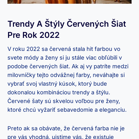
Trendy A Štýly‌ Červených Šiat
Pre ⁢rok 2022
V⁣ roku 2022 sa červená⁣ stala hit farbou vo
svete módy a ženy ‌si ju ‌stále viac obľúbili v⁢
podobe červených šiat. Ak‍ aj ⁤vy patríte ‌medzi
milovníčky tejto odvážnej farby, neváhajte si
vybrať svoj‍ vlastný​ kúsok,‍ ktorý bude
dokonalou kombináciou⁢ trendy a štýlu.
Červené šaty sú skvelou⁣ voľbou pre ženy,
ktoré chcú‍ vyžariť sebavedomie a eleganciu.
Preto ak sa obávate, že‍ červená farba nie ‍je
pre⁢ vás vhodná, uistime vás, že⁤ existuje