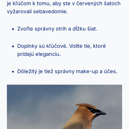
je kľúčom k tomu, aby ste v červených šatoch
vyžarovali sebavedomie.
Zvoľte správny strih⁣ a dĺžku šiat.
Doplnky sú kľúčové. Volite tie, ktoré ​
pridajú eleganciu.
Dôležitý je tiež‍ správny ⁤make-up ​a účes.