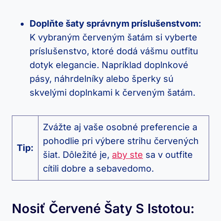
Doplňte ​šaty správnym príslušenstvom:
K vybraným červeným šatám si⁣ vyberte
príslušenstvo, ktoré dodá vášmu⁢ outfitu
dotyk elegancie.⁢ Napríklad⁤ doplnkové
pásy, náhrdelníky alebo⁤ šperky sú
skvelými doplnkami k červeným šatám.
Zvážte‍ aj ⁣vaše osobné preferencie a
⁢pohodlie pri výbere strihu červených
Tip:
šiat. Dôležité ⁤je,
aby ste
sa v outfite
cítili dobre a sebavedomo.
Nosiť Červené Šaty⁤ S Istotou: