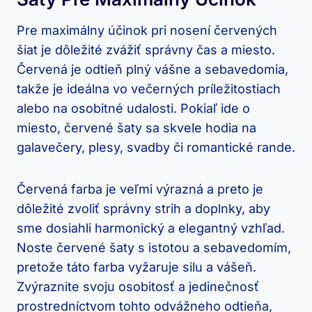
Pre maximálny účinok pri nosení červených
šiat je dôležité zvážiť‍ správny čas a miesto.
Červená je⁣ odtieň​ plný ‍vášne a⁣ sebavedomia,
takže⁤ je ideálna​ vo večerných príležitostiach
alebo​ na osobitné udalosti.⁢ Pokiaľ ide o ​
miesto, červené ‍šaty sa skvele hodia‌ na
galavečery, plesy, svadby či romantické ⁢rande.
Červená farba je veľmi výrazná a preto ⁣je‍
dôležité zvoliť správny⁤ strih a ⁢doplnky, aby
sme dosiahli harmonický a elegantný vzhľad.
Noste červené šaty s istotou a ‍sebavedomím,
pretože táto farba⁢ vyžaruje silu a vášeň.
Zvýraznite svoju‍ osobitosť a jedinečnosť
⁣prostredníctvom tohto odvážneho odtieňa,