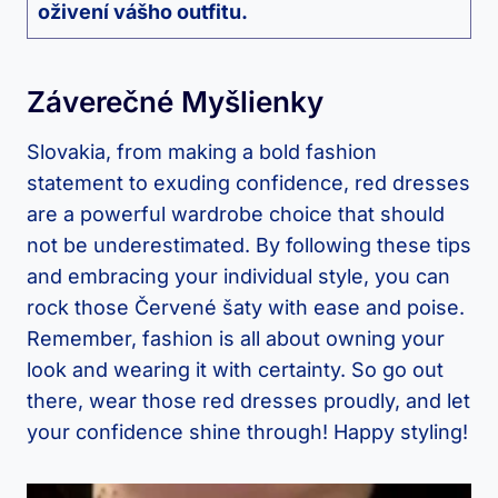
oživení vášho outfitu.
Záverečné Myšlienky
Slovakia, from making a bold‌ fashion
‌statement‍ to exuding confidence, red⁤ dresses
are a ​powerful wardrobe choice that should
not be underestimated. By following these tips
⁢and embracing your individual style,‍ you ⁢can
‌rock‍ those Červené​ šaty with ease and poise.
Remember, fashion is all about‍ owning your​
look ⁣and wearing it ⁤with certainty. So go ‍out
there,⁢ wear those red ⁣dresses proudly, and⁢ let
your‍ confidence shine through! Happy ⁤styling!