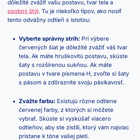
dôležité ‍zvážiť ⁤vašu postavu, tvar tela a
osobný štýl
. Tu je niekoľko tipov, ako nosiť
tento odvážny odtieň s ‌istotou:
Vyberte správny strih:
Pri ​výbere‍
červených šiat je dôležité zvážiť váš ⁤tvar
⁣tela. Ak máte hruškovitú⁣ postavu,⁣ skúste
šaty s rozšírenou sukňou. Ak máte
postavu ⁣v ⁢tvare⁤ písmena H, zvoľte si⁣ šaty
s ⁤pásom a zdôraznite svoju pásikavosť.
Zvážte farbu:
Existujú rôzne odtiene
červenej‍ farby, ⁢z ktorých si môžete
vybrať. Skúste si vyskúšať viacero
odtieňov, aby⁤ ste ‍zistili, ​ktorý vám najviac‍
pristane k tóne vašej ⁣pleti.