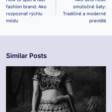
V
fashion brand: Ako
smútočné šaty:
Článku
rozpoznať rýchlu
Tradičné a moderné
módu
pravidlá
Similar Posts