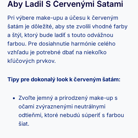
Aby Ladil S Červenými Šatami
Pri výbere⁤ make-upu ⁣a účesu ​k ⁣červeným
šatám ‌je dôležité, aby ‌ste zvolili vhodné farby
a štýl, ktorý bude ladiť s​ touto odvážnou
farbou. ‌Pre dosiahnutie harmónie celého
vzhľadu je‌ potrebné dbať na niekoľko
kľúčových ‌prvkov.
Tipy pre dokonalý​ look k červeným šatám:
Zvoľte jemný⁤ a prirodzený make-up s
očami⁣ zvýraznenými‍ neutrálnymi
odtieňmi, ktoré nebudú​ súperiť‌ s farbou
šiat.