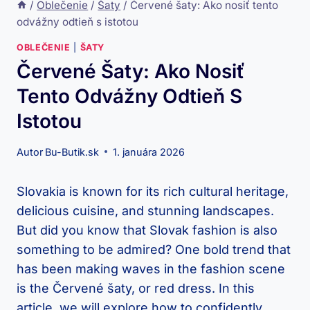
/
Oblečenie
/
Šaty
/
Červené šaty: Ako nosiť tento
odvážny odtieň s istotou
OBLEČENIE
|
ŠATY
Červené Šaty: Ako Nosiť
Tento Odvážny Odtieň S
Istotou
Autor
Bu-Butik.sk
1. januára 2026
Slovakia⁢ is known for its rich ‍cultural heritage,
delicious cuisine, ‍and⁤ stunning landscapes.
But ⁣did you know that Slovak ​fashion is also
something to be admired? One bold trend that
has ⁢been ‌making ⁢waves in ⁢the fashion scene
⁤is the Červené šaty, or red dress. In ⁣this
article, ​we ​will explore ⁢how to confidently