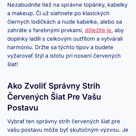
Nezabudnite⁣ tiež na správne topánky, ‍kabelky⁢
a makeup.⁣ Či už siahnete po klasických
čiernych lodičkách⁤ a⁤ nude kabelke, alebo⁤ sa
⁣zahráte ⁣s⁣ farebnými prvkami,
dôležité je
, ​aby‍
doplnky ladili s celkovým ‍outfitom a vytvárali⁣
harmóniu. Držte sa týchto tipov a‌ budete‌
vyžarovať štýl a istotu pri nosení červených
šiat!
Ako Zvoliť Správny Strih
Červených Šiat⁢ Pre ⁣vašu
Postavu
Vybrať ​ten správny⁣ strih červených šiat⁤ pre⁤
vašu postavu môže ⁤byť skutočným ‍výzvou.​ Je‌