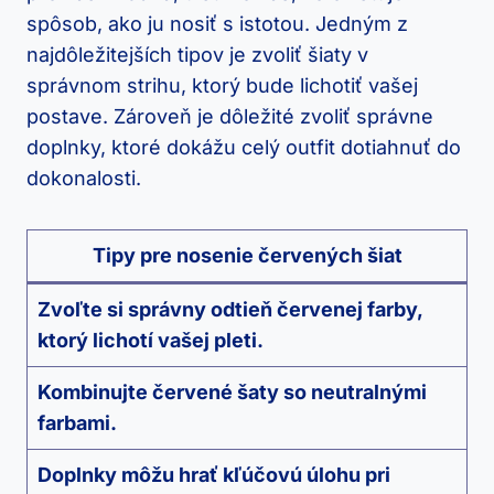
spôsob, ako ju nosiť s⁢ istotou. Jedným z
najdôležitejších tipov⁣ je zvoliť šiaty v
správnom strihu, ‌ktorý bude lichotiť vašej
postave.⁢ Zároveň je⁣ dôležité ⁣zvoliť správne⁤
doplnky, ktoré dokážu⁣ celý outfit dotiahnuť do
dokonalosti.
Tipy pre nosenie červených šiat
Zvoľte si správny odtieň červenej farby,
ktorý ​lichotí vašej pleti.
Kombinujte červené‌ šaty ​so neutralnými
farbami.
Doplnky môžu hrať kľúčovú úlohu‍ pri