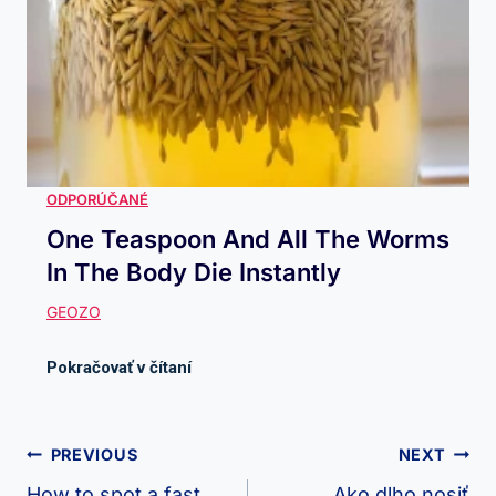
One Teaspoon And All The Worms
In The Body Die Instantly
Navigácia
PREVIOUS
NEXT
How to spot a fast
Ako dlho nosiť