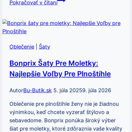
Pokračovať v čítaní
na
jedno
rameno:
Ako
nosiť
Oblečenie
|
Šaty
tento
odvážny
Bonprix Šaty Pre Moletky:
štýl
Najlepšie Voľby Pre Plnoštíhle
Autor
Bu-Butik.sk
5. júla 2025
9. júla 2026
Oblečenie pre plnoštíhle ženy nie je žiadnou
výnimkou, keď chcete vyzerať štýlovo a
sebavedome. Bonprix ponúka široký výber
šiat pre moletky, ktoré zdôraznia vaše kvality