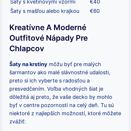
Šaty s kvetinovými vzormi
€40
Šaty s mašľou alebo krajkou
€60
Kreatívne A Moderné
Outfitové Nápady Pre
Chlapcov
Šaty na krstiny
môžu byť pre malých
šarmantov ako malé slávnostné udalosti,
preto si ich vyberte s radosťou a
presvedčením. Voľba vhodných šiat je
dôležitá aj preto, že vaše decko by mohlo
byť v centre pozornosti na celý deň. Tu sú
niektoré z najlepších možností, ktoré môžete
zvážiť: