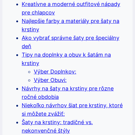
Kreatívne a moderné outfitové nápady
pre chlapcov
Najlepšie farby a materiály pre šaty na
krstiny
Ako vybrať správne šaty pre špeciálny
deň
Tipy na doplnky a obuv k šatám na
krstiny
Výber Doplnkov:
Výber Obuvi:
Návrhy na šaty na krstiny pre rôzne
ročné obdobia
Niekoľko návrhov šiat pre krstiny, ktoré
si môžete zvážiť:
Šaty na krstiny: tradičné vs.
nekonvenčné štýly