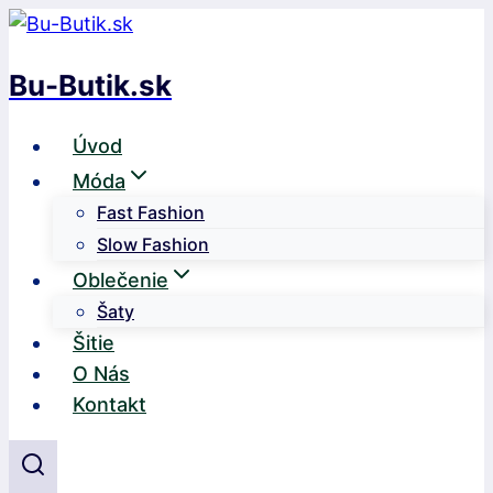
Skip
to
Bu-Butik.sk
content
Úvod
Móda
Fast Fashion
Slow Fashion
Oblečenie
Šaty
Šitie
O Nás
Kontakt