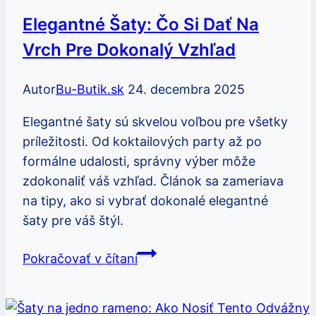
Elegantné Šaty: Čo Si Dať Na
Vrch Pre Dokonalý Vzhľad
Autor
Bu-Butik.sk
24. decembra 2025
Elegantné šaty sú skvelou voľbou pre všetky
príležitosti. Od koktailových party až po
formálne udalosti, správny výber môže
zdokonaliť váš vzhľad. Článok sa zameriava
na tipy, ako si vybrať dokonalé elegantné
šaty pre váš štýl.
Elegantné
Pokračovať v čítaní
šaty:
Čo
si