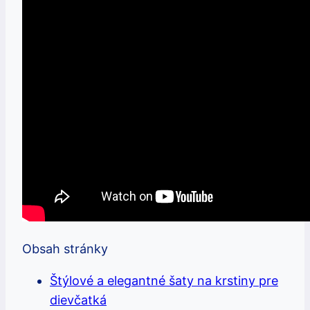
Obsah stránky
Štýlové a elegantné šaty na krstiny pre
dievčatká