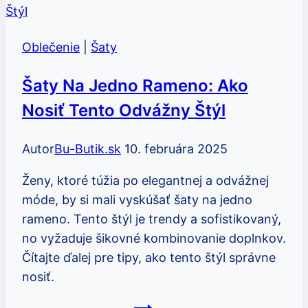
dať
na
Oblečenie
|
Šaty
vrch
pre
Šaty Na Jedno Rameno: Ako
dokonalý
Nosiť Tento Odvážny Štýl
vzhľad
Autor
Bu-Butik.sk
10. februára 2025
Ženy, ktoré túžia po elegantnej a odvážnej
móde, by si mali vyskúšať šaty na jedno
rameno. Tento štýl je trendy a sofistikovaný,
no vyžaduje šikovné kombinovanie doplnkov.
Čítajte ďalej pre tipy, ako tento štýl správne
nosiť.
Šaty