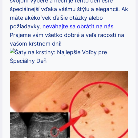
svojom výbere a nech je tento deň ešte
špeciálnejší vďaka vášmu štýlu a elegancii. Ak
máte akékoľvek ďalšie otázky alebo
požiadavky,
neváhajte sa obrátiť na nás
.
Prajeme vám všetko dobré a veľa radosti na
vašom krstnom dni!