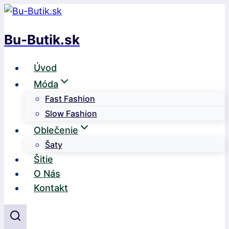
Skip
to
Bu-Butik.sk
content
Úvod
Móda
Fast Fashion
Slow Fashion
Oblečenie
Šaty
Šitie
O Nás
Kontakt