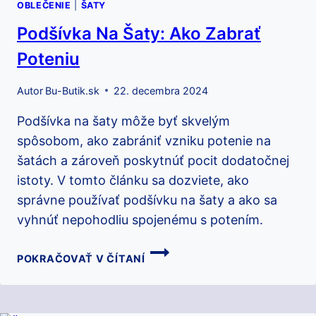
OBLEČENIE
|
ŠATY
Podšívka Na Šaty: Ako Zabrať
Poteniu
Autor
Bu-Butik.sk
22. decembra 2024
Podšívka na šaty môže byť skvelým
spôsobom, ako zabrániť vzniku potenie na
šatách a zároveň poskytnúť pocit dodatočnej
istoty. V tomto článku sa dozviete, ako
správne používať podšívku na šaty a ako sa
vyhnúť nepohodliu spojenému s potením.
PODŠÍVKA
POKRAČOVAŤ V ČÍTANÍ
NA
ŠATY:
AKO
ZABRAŤ