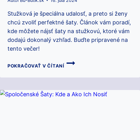
Autor
Bu-Butik.sk
16. júla 2024
Stužková je špeciálna udalosť, a preto si ženy
chcú zvoliť perfektné šaty. Článok vám poradí,
kde môžete nájsť šaty na stužkovú, ktoré vám
dodajú dokonalý vzhľad. Buďte pripravené na
tento večer!
ŠATY
POKRAČOVAŤ V ČÍTANÍ
NA
STUŽKOVÚ:
KDE
ICH
KÚPIŤ
PRE
DOKONALÝ
VZHĽAD