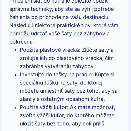
Pri balení šiat do kufra je dôležité použiť
⁣správne techniky, aby ste sa vyhli potrebe⁤
žehlenia po príchode na vašu ​destináciu.
Nasledujú​ niektoré praktické​ tipy, ktoré⁣ vám
pomôžu ‍udržať vaše ​šaty bez záhybov a⁢
pokrčení:
Použite plastové vrecká: Zlúčte šaty a⁢
zrolujte ich do plastového vrecka, čím
zabránite vytváraniu záhybov.
Investujte do tašky na prádlo: Kúpte si
špeciálnu tašku na šaty, ‌do ktorej
‌môžete umiestniť šaty bez toho, aby⁣ sa
zlanily s ostatným obsahom ⁤kufra.
Použite väčší‌ kufor: Ak ⁣máte ⁣možnosť,
zvoľte väčší kufor, do ktorého môžete‌
uložiť šaty bez toho, aby boli príliš