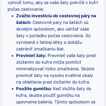
vyhnúť ⁢tomu, aby sa ‍vaše šaty pokrčili ⁣v kufri
počas cestovania:
Zvážte investíciu do cestovnej páry na⁢
šatách:
‍Cestovné pary na šatách sú
skvelým​ spôsobom, ako udržať ​vaše
šaty‌ v poriadku počas cestovania. ‍Sú
vyrobené z ľahkej‍ látky a dokážu
zabrániť zmačkaniu šiat.
Previnieť⁢ šaty:
Previnieť vaše‌ šaty pred
zložením do kufra⁣ môže pomôcť
minimalizovať riziko zmačkania. Skúste
previnúť šaty ​na‍ vysoko kvalitné obaly
na oblečenie ‍pred ‌zložením do kufra.
Použite gumičku:
Keď zložíte šaty do
kufra, skúste použiť gumičku na
upevnenie balenia. Týmto spôsobom sa