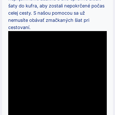
šaty do kufra,⁣ aby zostali nepokrčené‍ počas
‍celej cesty.⁤ S⁣ našou ⁤pomocou sa už
⁤nemusíte obávať‍ zmačkaných⁢ šiat pri
cestovaní.