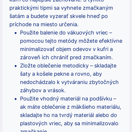
praktickými tipmi sa ⁢vyhnete⁤ zmačkaným
šatám‌ a budete vyzerať skvele hneď​ po
príchode na⁤ miesto určenia.
Použite balenie do vákuových vriec –
pomocou tejto metódy môžete‍ efektívne
minimalizovať objem odevov v kufri a
zároveň ich chrániť pred zmačkaním.
Zložte oblečenie metodicky – skladajte
šaty ‍a košele pekne a rovno,‍ aby
nedochádzalo k vytváraniu zbytočných
záhybov ⁢a vrások.
Použite vhodný materiál‌ na podšívku –
ak máte oblečenie z mäkšieho‍ materiálu,⁣
skladajte ho ​na‌ tvrdý materiál alebo ⁣do
⁢plastových vriec, aby sa minimalizovalo
zmačkanie.