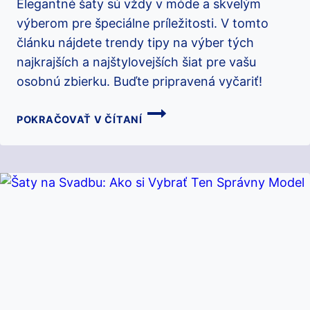
Elegantné šaty sú vždy v móde a skvelým
výberom pre špeciálne príležitosti. V tomto
článku nájdete trendy tipy na výber tých
najkrajších a najštylovejších šiat pre vašu
osobnú zbierku. Buďte pripravená vyčariť!
ELEGANTNÉ
POKRAČOVAŤ V ČÍTANÍ
ŠATY:
TRENDY
A
TIPY
NA
VÝBER