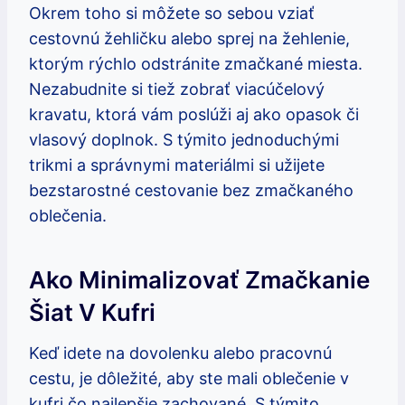
Okrem ‌toho si môžete so ​sebou vziať
cestovnú žehličku alebo⁢ sprej na žehlenie,
‌ktorým‍ rýchlo odstránite zmačkané miesta.
Nezabudnite si tiež zobrať​ viacúčelový
kravatu,⁢ ktorá vám poslúži aj ako opasok či
vlasový doplnok. ‍S​ týmito ‍jednoduchými‍
trikmi a správnymi materiálmi ⁤si užijete
bezstarostné​ cestovanie bez zmačkaného
oblečenia.
Ako ⁤minimalizovať Zmačkanie
Šiat V Kufri
Keď idete‍ na dovolenku alebo pracovnú⁤
cestu, je dôležité, aby ​ste mali oblečenie v
kufri čo najlepšie zachované. S týmito⁢