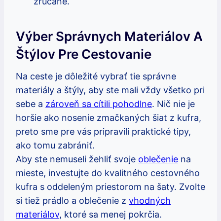
‌zrúcané.
Výber‌ Správnych Materiálov A⁢
Štýlov Pre Cestovanie
Na ceste je ⁣dôležité vybrať tie správne
materiály a štýly, aby⁢ ste mali ‍vždy všetko pri‌
sebe a ‍
zároveň sa cítili pohodlne
. ⁢Nič nie je
horšie⁣ ako nosenie zmačkaných⁢ šiat ‍z ‌kufra,
preto sme pre vás pripravili⁣ praktické‍ tipy,
ako tomu zabrániť.
Aby ste nemuseli žehliť svoje
oblečenie
na
mieste, investujte do ⁢kvalitného ⁣cestovného
kufra⁢ s oddeleným‍ priestorom na⁢ šaty. Zvolte
si tiež prádlo a oblečenie z
vhodných
materiálov
,​ ktoré ‌sa menej pokrčia.