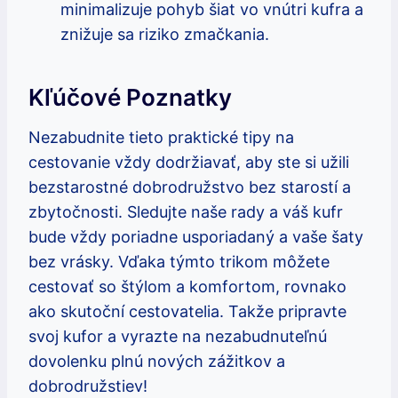
minimalizuje pohyb⁣ šiat vo vnútri kufra a
⁤znižuje sa riziko zmačkania.
Kľúčové Poznatky
Nezabudnite tieto praktické⁤ tipy na
cestovanie vždy dodržiavať,‍ aby ste si užili
bezstarostné dobrodružstvo bez⁤ starostí ⁤a
zbytočnosti. Sledujte naše​ rady a váš kufr⁤
bude vždy poriadne usporiadaný a ​vaše šaty
bez ‍vrásky. Vďaka týmto trikom‍ môžete
cestovať so štýlom a komfortom, ⁢rovnako
ako skutoční cestovatelia. Takže pripravte
svoj ⁣kufor a​ vyrazte na nezabudnuteľnú
dovolenku⁢ plnú nových zážitkov a
dobrodružstiev!