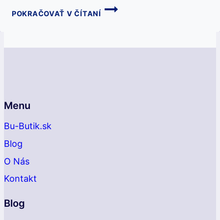
SPOLOČENSKÉ
POKRAČOVAŤ V ČÍTANÍ
ŠATY:
KDE
A
AKO
ICH
NOSIŤ
Menu
Bu-Butik.sk
Blog
O Nás
Kontakt
Blog