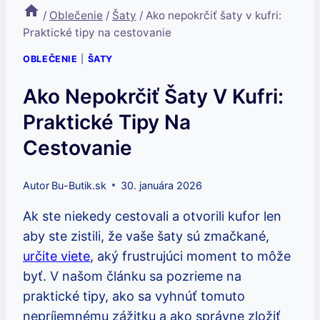
/
Oblečenie
/
Šaty
/
Ako nepokrčiť šaty v kufri:
Praktické tipy na cestovanie
OBLEČENIE
|
ŠATY
Ako Nepokrčiť Šaty V Kufri:
Praktické Tipy Na
Cestovanie
Autor
Bu-Butik.sk
30. januára 2026
Ak ste niekedy​ cestovali a otvorili kufor len‌
aby⁤ ste zistili, že vaše šaty sú zmačkané,
určite viete
, aký ​frustrujúci moment to môže
‍byť. V našom článku sa pozrieme⁣ na
praktické ⁤tipy, ako sa vyhnúť ⁢tomuto​
nepríjemnému zážitku a ako⁤ správne zložiť