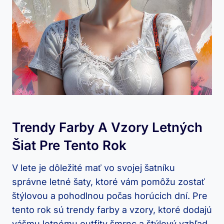
Trendy Farby A Vzory Letných
Šiat Pre Tento Rok
V lete je dôležité mať vo svojej šatníku
správne letné šaty, ktoré vám pomôžu zostať
štýlovou a pohodlnou počas horúcich dní. Pre
tento rok sú trendy farby a vzory, ktoré dodajú
vášmu letnému outfity šmrnc a štýlový vzhľad.