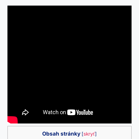
Obsah stránky
[
skryť
]