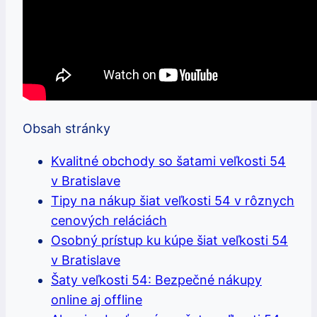
Obsah stránky
Kvalitné obchody so šatami veľkosti 54
v Bratislave
Tipy na nákup šiat veľkosti 54 v rôznych
cenových reláciách
Osobný prístup ku kúpe šiat veľkosti 54
v Bratislave
Šaty veľkosti 54: Bezpečné nákupy
online aj offline