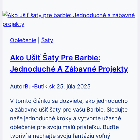
na
svadbu:
Ako
nosiť
Oblečenie
|
Šaty
tento
romantický
Ako Ušiť Šaty Pre Barbie:
štýl
Jednoduché A Zábavné Projekty
Autor
Bu-Butik.sk
25. júla 2025
V tomto článku sa dozviete, ako jednoducho
a zábavne ušiť šaty pre vašu Barbie. Sledujte
naše jednoduché kroky a vytvorte úžasné
oblečenie pre svoju malú priateľku. Buďte
tvoriví a nechajte svoju fantáziu voľný