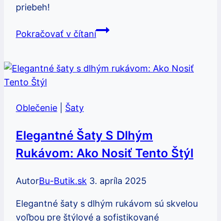
priebeh!
Ako
Pokračovať v čítaní
ušiť
šaty
pre
barbie:
Jednoduché
Oblečenie
|
Šaty
a
zábavné
Elegantné Šaty S Dlhým
projekty
Rukávom: Ako Nosiť Tento Štýl
Autor
Bu-Butik.sk
3. apríla 2025
Elegantné šaty s dlhým rukávom sú skvelou
voľbou pre štýlové a sofistikované