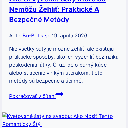
Nemôžu Žehliť: Praktické A
Bezpečné Metódy
Autor
Bu-Butik.sk
19. apríla 2026
Nie všetky šaty je možné žehliť, ale existujú
praktické spôsoby, ako ich vyžehliť bez rizika
poškodenia látky. Či už ide o parný kúpeľ
alebo stlačenie vlhkým uterákom, tieto
metódy sú bezpečné a účinné.
Ako
Pokračovať v čítaní
si
vyžehliť
šaty
ktoré