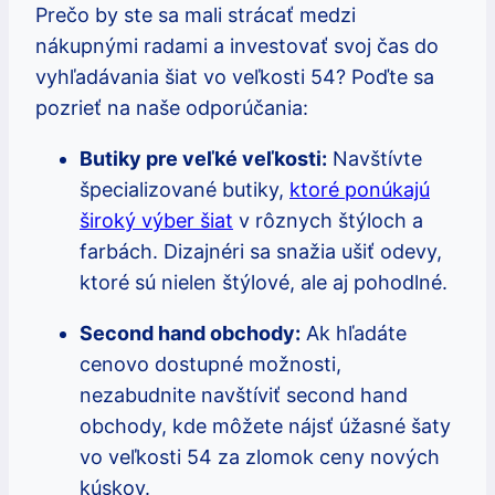
Prečo by ste sa mali strácať medzi
nákupnými radami a investovať svoj čas do
vyhľadávania šiat vo veľkosti 54? Poďte sa
pozrieť na naše odporúčania:
Butiky pre veľké veľkosti:
Navštívte
špecializované butiky,
ktoré ponúkajú
široký výber šiat
v rôznych štýloch a
farbách. Dizajnéri sa snažia ušiť odevy,
ktoré sú nielen štýlové, ale aj pohodlné.
Second hand obchody:
Ak hľadáte
cenovo dostupné možnosti,
nezabudnite navštíviť second hand
obchody, kde môžete nájsť úžasné šaty
vo veľkosti 54 za zlomok ceny nových
kúskov.