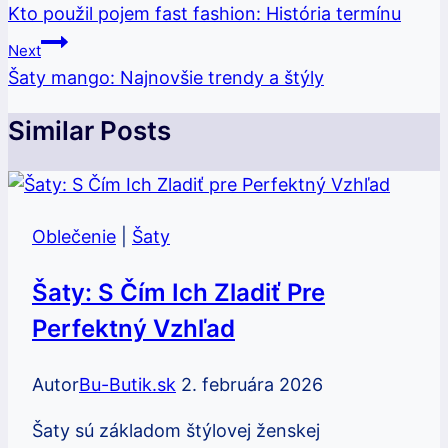
V
Kto použil pojem fast fashion: História termínu
Článku
Next
Šaty mango: Najnovšie trendy a štýly
Similar Posts
Oblečenie
|
Šaty
Šaty: S Čím Ich Zladiť Pre
Perfektný Vzhľad
Autor
Bu-Butik.sk
2. februára 2026
Šaty sú základom štýlovej ženskej