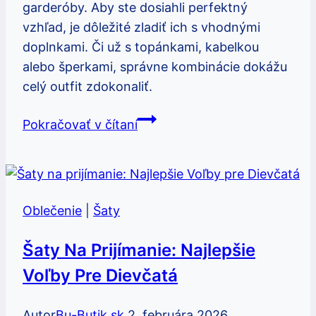
garderóby. Aby ste dosiahli perfektný
vzhľad, je dôležité zladiť ich s vhodnými
doplnkami. Či už s topánkami, kabelkou
alebo šperkami, správne kombinácie dokážu
celý outfit zdokonaliť.
Šaty:
Pokračovať v čítaní
S
čím
ich
zladiť
Oblečenie
|
Šaty
pre
perfektný
Šaty Na Prijímanie: Najlepšie
vzhľad
Voľby Pre Dievčatá
Autor
Bu-Butik.sk
2. februára 2026