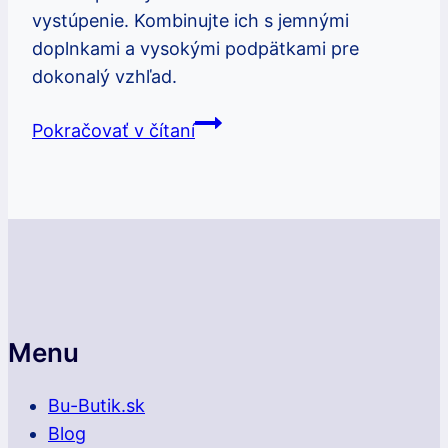
vystúpenie. Kombinujte ich s jemnými
doplnkami a vysokými podpätkami pre
dokonalý vzhľad.
Elegantné
Pokračovať v čítaní
šaty
s
dlhým
rukávom:
Ako
nosiť
tento
štýl
Menu
Bu-Butik.sk
Blog