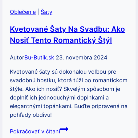
sa
Oblečenie
|
Šaty
nemôžu
žehliť:
Kvetované Šaty Na Svadbu: Ako
Praktické
Nosiť Tento Romantický Štýl
a
bezpečné
Autor
Bu-Butik.sk
23. novembra 2024
metódy
Kvetované šaty sú dokonalou voľbou pre
svadobnú hostku, ktorá túži po romantickom
štýle. Ako ich nosiť? Skvelým spôsobom je
doplniť ich jednoduchými doplnkami a
elegantnými topánkami. Buďte pripravená na
pohľady obdivu!
Kvetované
Pokračovať v čítaní
šaty