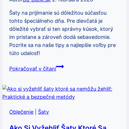
Šaty na prijímanie sú dôležitou súčasťou
tohto špeciálneho dňa. Pre dievčatá je
dôležité vybrať si ten správny kúsok, ktorý
im pristane a zároveň dodá sebavedomie.
Pozrite sa na naše tipy a najlepšie voľby pre
túto udalosť!
Šaty
Pokračovať v čítaní
na
prijímanie:
Najlepšie
voľby
pre
Oblečenie
|
Šaty
dievčatá
Ako Si Vyžehliť Šaty Ktoré Sa