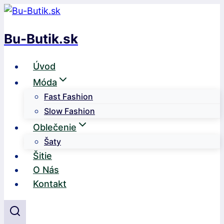
Skip
to
Bu-Butik.sk
content
Úvod
Móda
Fast Fashion
Slow Fashion
Oblečenie
Šaty
Šitie
O Nás
Kontakt