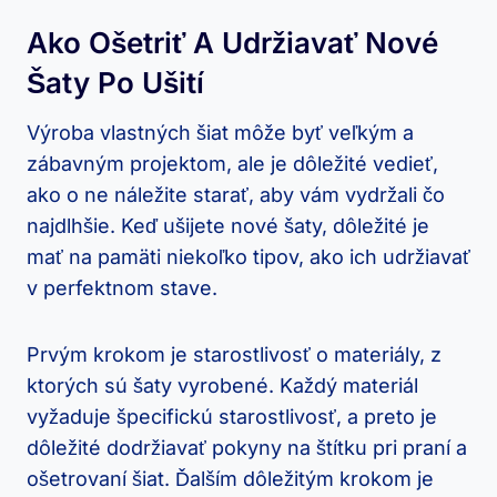
Ako Ošetriť A Udržiavať Nové
Šaty​ Po⁤ Ušití
Výroba vlastných šiat môže byť veľkým a⁣
zábavným projektom, ‍ale je ‍dôležité vedieť, ​
ako ​o ne náležite starať, aby vám ⁣vydržali čo
‍najdlhšie. Keď ušijete nové šaty, dôležité je
mať na pamäti niekoľko tipov, ako ich⁣ udržiavať
v perfektnom stave.
Prvým krokom je‍ starostlivosť ‍o materiály, z
ktorých ⁢sú šaty vyrobené. Každý materiál
vyžaduje špecifickú starostlivosť, a preto ⁢je
⁢dôležité dodržiavať pokyny​ na štítku⁢ pri praní a
ošetrovaní šiat.‍ Ďalším dôležitým krokom ⁢je