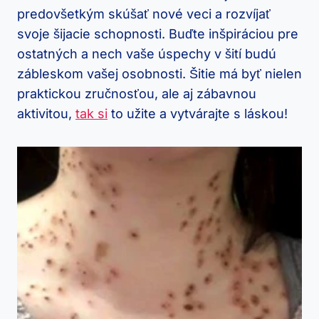
predovšetkým skúšať nové veci a rozvíjať
svoje šijacie schopnosti. ⁢Buďte inšpiráciou pre
ostatných a nech ​vaše úspechy v‌ šití budú
zábleskom ‌vašej osobnosti. Šitie má byť ​nielen
praktickou zručnosťou,‌ ale aj zábavnou
‍aktivitou,
tak si
⁣ to užite a vytvárajte s láskou!