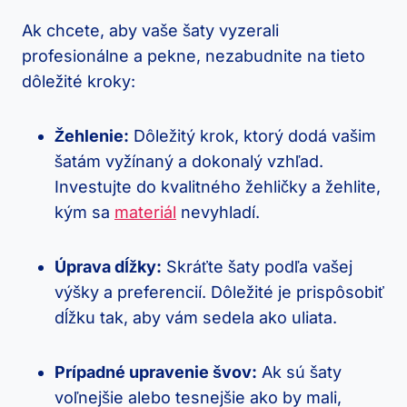
Ak⁣ chcete, ⁢aby vaše​ šaty vyzerali
profesionálne a pekne, nezabudnite na tieto
dôležité ⁣kroky:
Žehlenie:
Dôležitý krok, ktorý dodá vašim
šatám vyžínaný a dokonalý ‍vzhľad.
Investujte do ⁣kvalitného ‍žehličky a žehlite,
kým⁣ sa
materiál
nevyhladí.
Úprava dĺžky:
‍Skráťte šaty podľa vašej‍
výšky a preferencií.⁣ Dôležité je prispôsobiť⁣
dĺžku tak, aby‌ vám ‌sedela ‍ako uliata.
Prípadné upravenie švov:
​Ak sú šaty
voľnejšie alebo ⁢tesnejšie ako by⁣ mali,