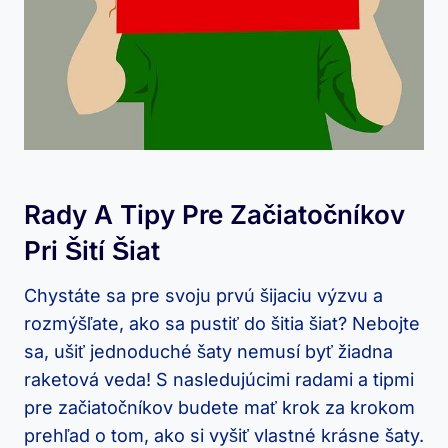
Rady ⁤a Tipy Pre Začiatočníkov
Pri Šití Šiat
Chystáte sa pre svoju prvú šijaciu výzvu⁣ a
rozmýšľate, ako sa pustiť do ‍šitia⁤ šiat? ‍Nebojte
sa, ušiť jednoduché šaty nemusí⁣ byť žiadna
raketová veda!​ S nasledujúcimi radami a ⁤tipmi
pre​ začiatočníkov budete mať krok ‌za krokom
prehľad o tom, ako si ⁣vyšiť vlastné⁢ krásne šaty.