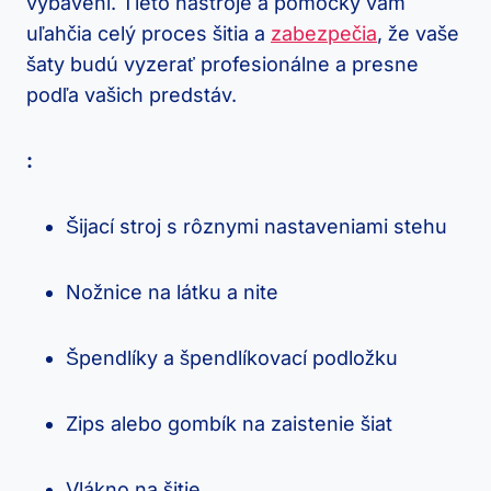
vybavení.⁣ Tieto nástroje a pomôcky vám‍
uľahčia celý proces šitia a
zabezpečia
, že vaše
šaty budú vyzerať profesionálne a presne
podľa vašich predstáv.
:
Šijací stroj s rôznymi ‍nastaveniami stehu
Nožnice na⁢ látku a ‍nite
Špendlíky a špendlíkovací‌ podložku
Zips alebo gombík ‌na⁢ zaistenie šiat
Vlákno na ⁣šitie