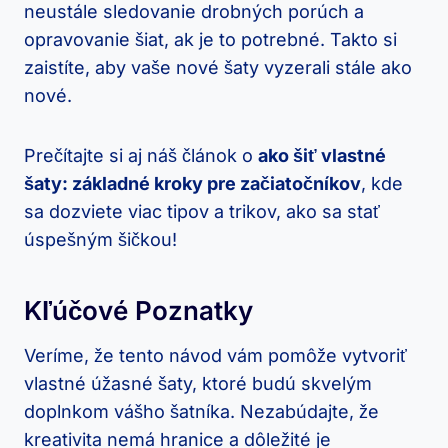
neustále sledovanie drobných porúch ‍a
opravovanie šiat, ak je to‍ potrebné.‌ Takto si
zaistíte, aby⁤ vaše⁢ nové šaty vyzerali⁢ stále ako
nové.
Prečítajte si aj náš článok o
ako šiť vlastné
šaty: základné⁤ kroky ‍pre ‍začiatočníkov
, kde⁣
sa dozviete viac tipov a trikov, ⁤ako sa stať
úspešným šičkou!
Kľúčové Poznatky
Veríme, že tento návod vám‌ pomôže vytvoriť
vlastné úžasné‌ šaty,‍ ktoré budú skvelým​
doplnkom‌ vášho‍ šatníka. Nezabúdajte, že‍
kreativita nemá hranice a dôležité je​