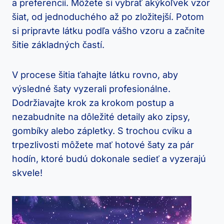
a preferencií. ​Môžete si vybrať akýkoľvek vzor‌
šiat, od jednoduchého až po zložitejší.⁣ Potom
si pripravte látku⁢ podľa vášho vzoru a začnite
šitie základných častí.
V procese šitia ťahajte látku rovno, aby
výsledné‌ šaty vyzerali profesionálne.
Dodržiavajte krok za krokom⁣ postup a
nezabudnite na dôležité detaily ako⁢ zipsy,
gombíky alebo zápletky. S trochou cviku a
trpezlivosti⁣ môžete‌ mať hotové ⁢šaty za pár
hodín, ktoré⁢ budú dokonale ⁣sedieť a vyzerajú
skvele!