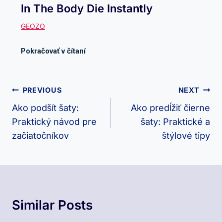
In The Body Die Instantly
Navigácia
PREVIOUS
NEXT
V
Ako podšít šaty:
Ako predĺžiť čierne
Praktický návod pre
šaty: Praktické a
Článku
začiatočníkov
štýlové tipy
Similar Posts