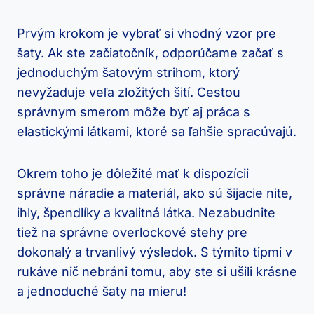
Prvým krokom je vybrať si vhodný‌ vzor pre
⁣šaty.‍ Ak ste začiatočník, odporúčame začať⁢ s
jednoduchým šatovým strihom, ktorý​
nevyžaduje veľa zložitých šití. Cestou​
správnym smerom môže byť aj‍ práca s⁣
elastickými látkami,​ ktoré sa ​ľahšie spracúvajú.
Okrem​ toho⁤ je dôležité mať k dispozícii
správne náradie a materiál, ako sú šijacie nite,
ihly, špendlíky ‌a kvalitná látka. Nezabudnite
tiež na správne overlockové stehy pre
dokonalý a‍ trvanlivý výsledok. S týmito tipmi v
rukáve nič nebráni tomu, aby ⁢ste si ušili krásne
a jednoduché šaty na mieru!