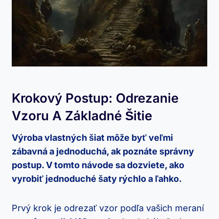
Krokový⁤ Postup:⁣ Odrezanie
Vzoru A Základné Šitie
Výroba vlastných šiat môže​ byť veľmi
zábavná a jednoduchá, ak⁣ poznáte správny
postup. V tomto návode sa ​dozviete, ⁢ako
vyrobiť jednoduché šaty rýchlo a ľahko.
Prvý krok je odrezať vzor podľa vašich⁢ meraní