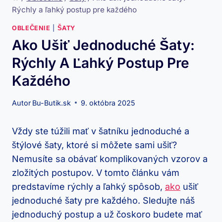
Rýchly a ľahký postup pre každého
OBLEČENIE
|
ŠATY
Ako Ušiť Jednoduché Šaty:
Rýchly A Ľahký Postup Pre
Každého
Autor
Bu-Butik.sk
9. októbra 2025
Vždy ste⁢ túžili mať v šatníku ⁤jednoduché a
štýlové šaty, ⁣ktoré si môžete sami ušiť?
Nemusíte sa obávať komplikovaných vzorov a
zložitých postupov.⁤ V tomto​ článku vám
predstavíme⁣ rýchly a ľahký spôsob,
ako
ušiť
jednoduché šaty pre každého. Sledujte náš
⁢jednoduchý postup ​a už čoskoro budete mať