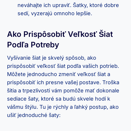
‌neváhajte ⁢ich ‍upraviť. Šatky, ktoré ​dobre
sedí,‌ vyzerajú omnoho ⁣lepšie.
Ako Prispôsobiť Veľkosť Šiat
Podľa Potreby
Vyšívanie šiat ⁣je skvelý​ spôsob, ako
‌prispôsobiť veľkosť šiat podľa⁤ vašich potrieb.
Môžete jednoducho⁣ zmeniť veľkosť‌ šiat​ a
prispôsobiť ich presne vašej postave. Troška
šitia a trpezlivosti vám pomôže mať dokonale
sediace⁤ šaty, ⁤ktoré sa budú skvele hodí k
vášmu štýlu. Tu je rýchly a‌ ľahký postup,‍ ako
ušiť jednoduché ‌šaty: