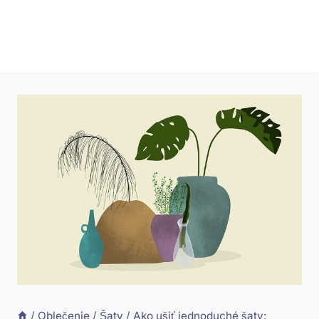
/
Oblečenie
/
Šaty
/
Ako ušiť jednoduché šaty: