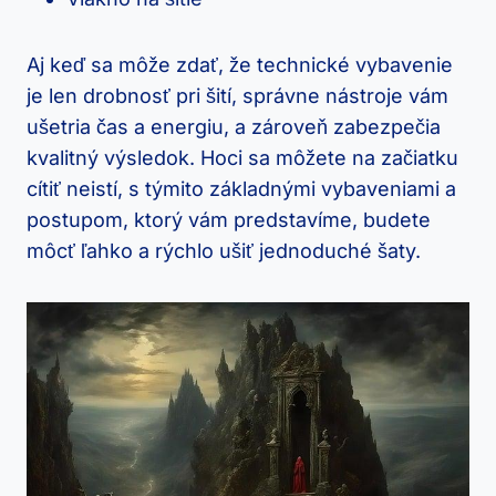
Aj keď sa⁢ môže⁤ zdať, že ⁢technické vybavenie
je len drobnosť pri šití, správne nástroje vám‍
ušetria čas ‌a energiu, a ⁣zároveň zabezpečia
kvalitný výsledok. Hoci sa môžete ‌na⁣ začiatku
cítiť‍ neistí, s týmito základnými vybaveniami a
postupom, ktorý⁤ vám predstavíme, budete
môcť‍ ľahko a rýchlo ušiť jednoduché šaty.