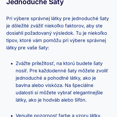
Jednoduché Šaty
Pri⁣ výbere správnej látky pre jednoduché šaty
je dôležité zvážiť niekoľko faktorov, aby ste
dosiahli​ požadovaný výsledok. Tu je niekoľko
tipov, ktoré vám pomôžu ‌pri výbere‍ správnej‌
látky‌ pre vaše šaty:
Zvážte⁤ príležitosť, na ktorú budete šaty
nosiť. Pre každodenné šaty môžete‍ zvoliť
jednoduché a pohodlné látky,⁢ ako ​je
bavlna alebo viskóza. Na špeciálne
udalosti si‍ môžete vybrať elegantnejšie
látky, ‌ako je ⁣hodváb ⁢alebo šifón.
Venujte pozornosť‍ farbe a ‍vzoru⁤ látky.