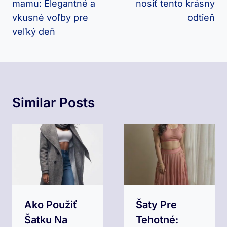
mamu: Elegantné a
nosiť tento krásny
Článku
vkusné voľby pre
odtieň
veľký deň
Similar Posts
Ako Použiť
Šaty Pre
Šatku Na
Tehotné: