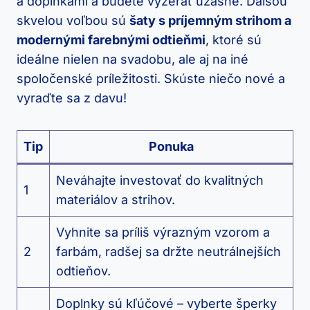
a doplnkami a budete vyzerať úžasne. Ďalšou
skvelou voľbou sú
šaty s príjemným strihom a
modernými farebnými odtieňmi
, ktoré sú
ideálne nielen na svadobu, ale aj na iné
spoločenské príležitosti. Skúste niečo nové a
vyraďte sa z davu!
Tip
Ponuka
Neváhajte investovať do kvalitných
1
materiálov a strihov.
Vyhnite sa príliš výrazným vzorom a
2
farbám, radšej sa držte neutrálnejších
odtieňov.
Doplnky sú kľúčové – vyberte šperky