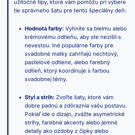
užitočné tipy, ktoré vám pomôžu pri výbere
tie správneho šatu pre tento špeciálny deň:
Hodnota farby:
Vyhnite sa bielmu alebo
krémovému odtieňu, aby ste nezišli s
nevestou. Iné populárne farby pre
svadobné matky zahŕňajú nechtový,
pastelové odtiene, alebo farebný
odtieň, ktorý koordinuje s farbou
svadobnej témy.
Styl a strih:
Zvoľte šaty, ktoré vám
dobre padnú a zdôraznia vašu postavu.
Pokiaľ ide o dizajn, zvážte asymetrické
strihy, farebné akcenty alebo jemné
detaily ako ozdoby z čipky alebo