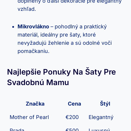
doplnený o ďalší dekorácie pre elegantný
vzhľad.
Mikrovlákno
– pohodlný a praktický
materiál, ideálny pre šaty, ktoré
nevyžadujú žehlenie a sú odolné voči
pomačkaniu.
Najlepšie Ponuky Na Šaty Pre
Svadobnú Mamu
Značka
Cena
Štýl
Mother of Pearl
€200
Elegantný
Prada
€500
Luxusný