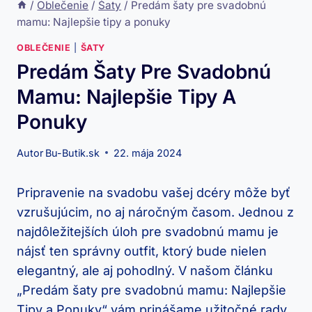
/
Oblečenie
/
Šaty
/
Predám šaty pre svadobnú
mamu: Najlepšie tipy a ponuky
OBLEČENIE
|
ŠATY
Predám Šaty Pre Svadobnú
Mamu: Najlepšie Tipy A
Ponuky
Autor
Bu-Butik.sk
22. mája 2024
Pripravenie na svadobu vašej dcéry môže byť
vzrušujúcim, no aj náročným časom. Jednou z
najdôležitejších úloh pre svadobnú mamu je
nájsť ten správny outfit, ktorý bude nielen
elegantný, ale aj pohodlný. V našom článku
„Predám šaty pre svadobnú mamu: Najlepšie
Tipy a Ponuky“ vám prinášame užitočné rady