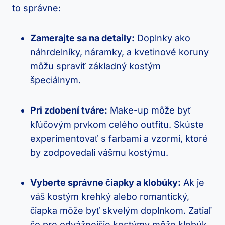
to správne:
Zamerajte sa na detaily:
Doplnky ako
náhrdelníky, náramky, a kvetinové koruny
môžu spraviť základný kostým
špeciálnym.
Pri zdobení tváre:
Make-up môže byť
kľúčovým prvkom celého outfitu. Skúste
experimentovať s farbami a vzormi, ktoré
by zodpovedali vášmu kostýmu.
Vyberte správne čiapky a klobúky:
Ak je
váš kostým krehký alebo romantický,
čiapka môže byť skvelým doplnkom. Zatiaľ
čo pre odvážnejšie kostýmy môže klobúk