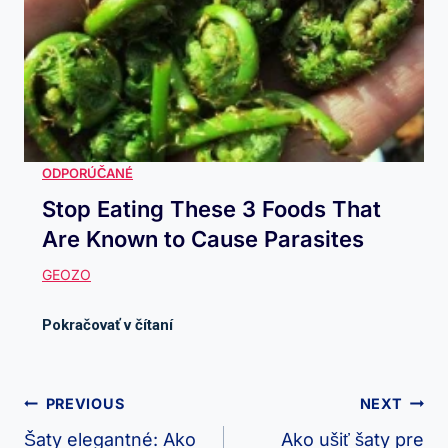
Stop Eating These 3 Foods That
Are Known to Cause Parasites
Navigácia
PREVIOUS
NEXT
V
Šaty elegantné: Ako
Ako ušiť šaty pre