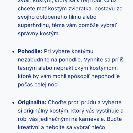
zvoliť kostým, ktorý sa k nej hodí. Či už
chcete mať kostým zvieratka, postavu zo
svojho obľúbeného filmu alebo
superhrdinu, téma vám pomôže vybrať
správny kostým.
Pohodlie:
Pri výbere kostýmu
nezabudnite na pohodlie. Vyhnite sa príliš
tesným alebo nepraktickým kostýmom,
ktoré by vám mohli spôsobiť nepohodlie
počas celej noci.
Originalita:
Choďte proti prúdu a vyberte
si originálny kostým, ktorý vás vystihuje a
robí vás jedinečnými na karnevale. Buďte
kreatívni a nebojte sa vybrať niečo