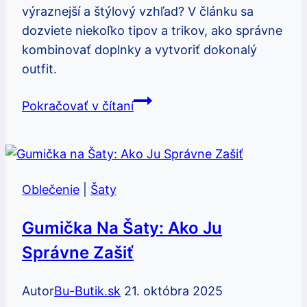
výraznejší a štýlový vzhľad? V článku sa
dozviete niekoľko tipov a trikov, ako správne
kombinovať doplnky a vytvoriť dokonalý
outfit.
Šaty
Pokračovať v čítaní
matovej
farby:
Čím
ich
Oblečenie
|
Šaty
doplniť
pre
Gumička Na Šaty: Ako Ju
štýlový
Správne Zašiť
vzhľad
Autor
Bu-Butik.sk
21. októbra 2025