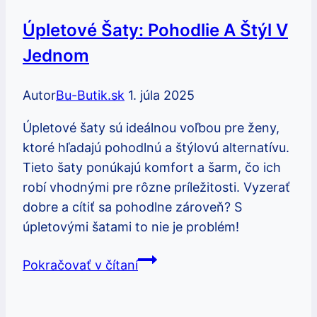
s
Úpletové Šaty: Pohodlie A Štýl V
istotou
Jednom
Autor
Bu-Butik.sk
1. júla 2025
Úpletové šaty sú ideálnou voľbou pre ženy,
ktoré hľadajú pohodlnú a štýlovú alternatívu.
Tieto šaty ponúkajú komfort a šarm, čo ich
robí vhodnými pre rôzne príležitosti. Vyzerať
dobre a cítiť sa pohodlne zároveň? S
úpletovými šatami to nie je problém!
Úpletové
Pokračovať v čítaní
šaty:
Pohodlie