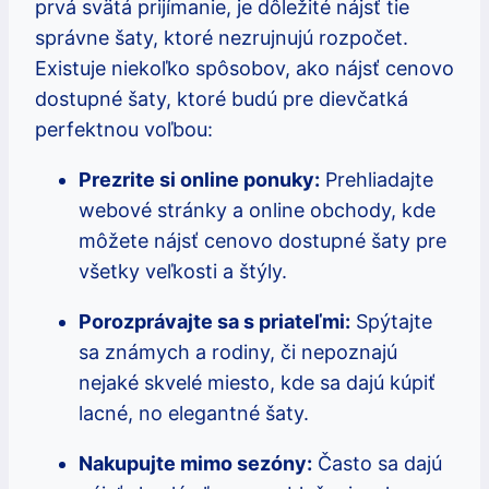
prvá svätá prijímanie, je dôležité nájsť tie
správne šaty, ktoré nezrujnujú rozpočet.
Existuje niekoľko spôsobov, ako nájsť cenovo
dostupné šaty, ktoré budú pre dievčatká
perfektnou voľbou:
Prezrite si online ponuky:
Prehliadajte
webové stránky a online obchody, kde
môžete nájsť cenovo dostupné šaty pre
všetky veľkosti a štýly.
Porozprávajte sa s priateľmi:
Spýtajte
sa známych a rodiny, či nepoznajú
nejaké skvelé miesto, kde sa dajú kúpiť
lacné, no elegantné šaty.
Nakupujte mimo sezóny:
Často sa dajú