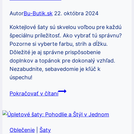
Autor
Bu-Butik.sk
22. októbra 2024
Koktejlové šaty sú skvelou voľbou pre každú
špeciálnu príležitosť. Ako vybrať tú správnu?
Pozorne si vyberte farbu, strih a dĺžku.
Dôležité je aj správne prispôsobenie
doplnkov a topánok pre dokonalý vzhľad.
Nezabudnite, sebavedomie je kľúč k
úspechu!
Koktejlové
Pokračovať v čítaní
šaty:
Ako
vybrať
a
Oblečenie
|
Šaty
nosiť