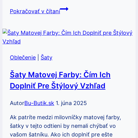
Štrasové
Pokračovať v čítaní
ozdoby
na
šaty:
Ako
pridať
Oblečenie
|
Šaty
lesk
a
Šaty Matovej Farby: Čím Ich
eleganciu
Doplniť Pre Štýlový Vzhľad
do
vášho
Autor
Bu-Butik.sk
1. júna 2025
outfitu
Ak patríte medzi milovníčky matovej farby,
šatky v tejto odtieni by nemali chýbať vo
vašom šatníku. Ako ich doplniť pre ešte