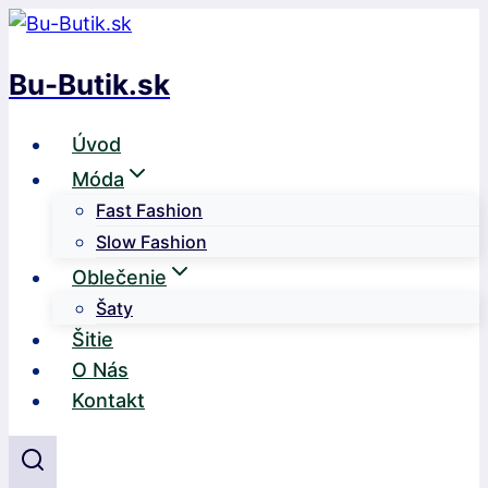
Skip
to
Bu-Butik.sk
content
Úvod
Móda
Fast Fashion
Slow Fashion
Oblečenie
Šaty
Šitie
O Nás
Kontakt