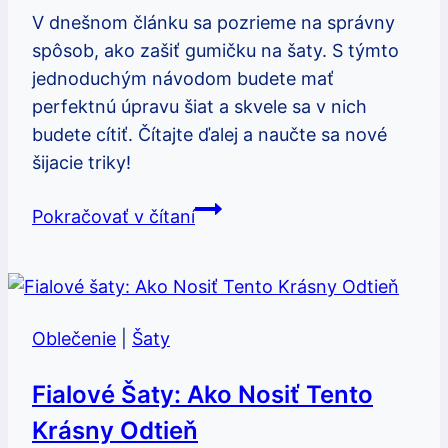
V dnešnom článku sa pozrieme na správny
spôsob, ako zašiť gumičku na šaty. S týmto
jednoduchým návodom budete mať
perfektnú úpravu šiat a skvele sa v nich
budete cítiť. Čítajte ďalej a naučte sa nové
šijacie triky!
Gumička
Pokračovať v čítaní
na
šaty:
Ako
ju
Oblečenie
|
Šaty
správne
zašiť
Fialové Šaty: Ako Nosiť Tento
Krásny Odtieň