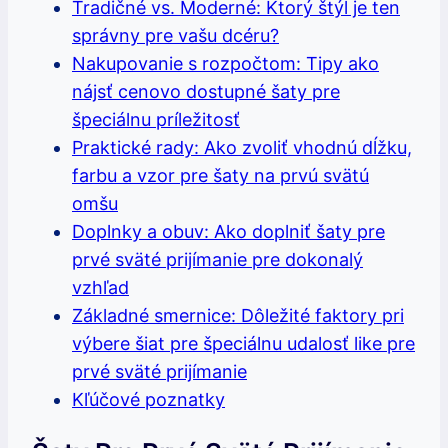
Tradičné vs. Moderné: Ktorý štýl je ten
správny pre vašu dcéru?
Nakupovanie s rozpočtom: Tipy ako
nájsť cenovo dostupné šaty pre
špeciálnu príležitosť
Praktické rady: Ako zvoliť vhodnú dĺžku,
farbu a vzor pre šaty na prvú svätú
omšu
Doplnky a obuv: Ako doplniť šaty pre
prvé sväté prijímanie pre dokonalý
vzhľad
Základné smernice: Dôležité faktory pri
výbere šiat pre špeciálnu udalosť like pre
prvé sväté prijímanie
Kľúčové poznatky