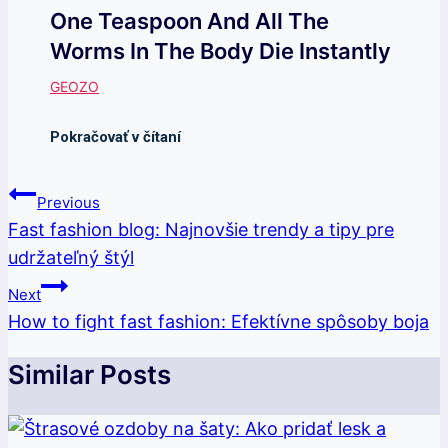
One Teaspoon And All The
Worms In The Body Die Instantly
Navigácia
Previous
V
Fast fashion blog: Najnovšie trendy a tipy pre
udržateľný štýl
Článku
Next
How to fight fast fashion: Efektívne spôsoby boja
Similar Posts