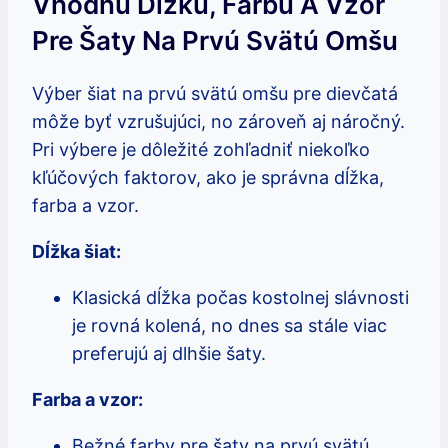
Vhodnú Dĺžku, Farbu A Vzor
Pre Šaty Na Prvú Svätú Omšu
Výber šiat na prvú svätú omšu pre dievčatá
môže byť vzrušujúci, no zároveň aj náročný.
Pri výbere je dôležité zohľadniť niekoľko
kľúčových faktorov, ako je správna dĺžka,
farba a vzor.
Dĺžka šiat:
Klasická dĺžka počas kostolnej slávnosti
je rovná kolená, no dnes sa stále viac
preferujú aj dlhšie šaty.
Farba a vzor:
Bežné farby pre šaty na prvú svätú