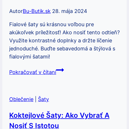
Autor
Bu-Butik.sk
28. mája 2024
Fialové šaty sú krásnou voľbou pre
akúkoľvek príležitosť! Ako nosiť tento odtieň?
Využite kontrastné doplnky a držte líčenie
jednoduché. Buďte sebavedomá a štýlová s
fialovými šatami!
Fialové
Pokračovať v čítaní
šaty:
Ako
nosiť
Oblečenie
|
Šaty
tento
krásny
Koktejlové Šaty: Ako Vybrať A
odtieň
Nosiť S Istotou