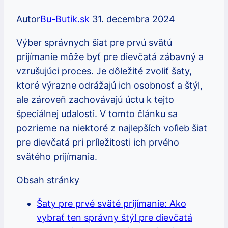
Autor
Bu-Butik.sk
31. decembra 2024
Výber správnych šiat pre prvú svätú
prijímanie môže byť pre dievčatá zábavný a
vzrušujúci proces. Je dôležité zvoliť šaty,
ktoré výrazne odrážajú ich osobnosť a štýl,
ale zároveň zachovávajú úctu k tejto
špeciálnej udalosti. V tomto článku sa
pozrieme na niektoré z najlepších voľieb šiat
pre dievčatá pri príležitosti ich prvého
svätého prijímania.
Obsah stránky
Šaty pre prvé sväté prijímanie: Ako
vybrať ten správny štýl pre dievčatá