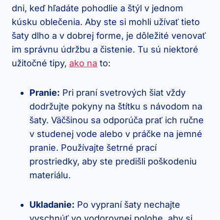
dni,⁢ keď hľadáte pohodlie a štýl v jednom‌
kúsku oblečenia. ⁤Aby ste si mohli užívať tieto
šaty⁢ dlho ​a v dobrej‌ forme, je⁢ dôležité venovať
im ⁣správnu‌ údržbu a čistenie. Tu sú niektoré
užitočné⁣ tipy, ⁤
ako na
to:
Pranie:
Pri praní svetrových šiat vždy
dodržujte pokyny na štítku⁣ s ⁢návodom na⁤
šaty. Väčšinou⁣ sa ⁢odporúča prať ich ručne
v studenej vode alebo v práčke na jemné
pranie. Používajte šetrné ‍prací
⁢prostriedky, aby‍ ste predišli poškodeniu
materiálu.
Ukladanie:
Po⁣ vypraní⁣ šaty​ nechajte
⁤vyschnúť vo vodorovnej polohe, aby si