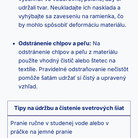
udržali ​tvar. Neukladajte ich nasklada‌ a
vyhýbajte sa‍ zaveseniu na ramienka, ‌čo
by mohlo spôsobiť deformáciu ⁣materiálu.
Odstránenie chlpov⁢ a ⁣peľu:
Na
odstránenie chlpov ‍a peľu z materiálu⁤
použite⁢ vhodný‌ čistič alebo štetec na
textílie. Pravidelné⁤ odstraňovanie nečistôt
pomôže šatám udržať si čistý a upravený
vzhľad.
Tipy ⁣na údržbu a čistenie‌ svetrových⁢ šiat
Pranie‍ ručne v studenej​ vode alebo v
práčke na jemné pranie