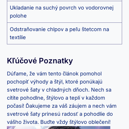
Ukladanie na suchý povrch vo vodorovnej​
polohe
Odstraňovanie chlpov ​a peľu ‍štetcom na‍
textílie
Kľúčové Poznatky
Dúfame, že vám​ tento článok pomohol
‍pochopiť výhody⁣ a štýl, ktoré ‍ponúkajú⁤
svetrové šaty⁣ v chladných⁢ dňoch. Nech sa⁣
cítite pohodlne, štýlovo​ a teplí v každom
počasí! Ďakujeme⁢ za váš záujem a ‍nech vám​
svetrové šaty prinesú‍ radosť⁢ a pohodlie do
vášho⁢ života. Buďte vždy štýlovo oblečení!