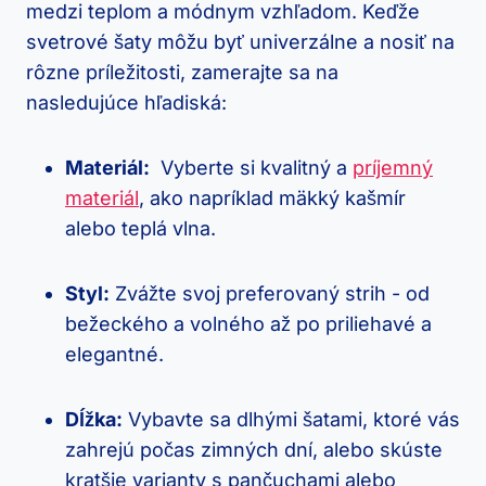
medzi teplom a módnym​ vzhľadom. ​Keďže
svetrové šaty ⁢môžu ⁣byť univerzálne a nosiť ⁤na
‍rôzne​ príležitosti, zamerajte ⁢sa na
nasledujúce⁤ hľadiská:
Materiál:
‌ Vyberte si kvalitný a
príjemný
⁢materiál
, ako ‌napríklad mäkký kašmír​
alebo⁢ teplá vlna.
Styl:
‍Zvážte svoj preferovaný strih ⁤- od
bežeckého‌ a⁣ volného až po priliehavé ​a
elegantné.
Dĺžka:
Vybavte sa dlhými šatami, ktoré vás
zahrejú⁤ počas zimných dní, alebo skúste
kratšie varianty s ⁢pančuchami alebo