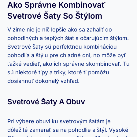
Ako Správne Kombinovať
Svetrové Šaty So Štýlom
V zime nie je nič ‌lepšie ako​ sa zahaliť do‍
pohodlných a teplých šiat s očarujúcim ​štýlom.
‍Svetrové šaty sú perfektnou kombináciou
pohodlia a štýlu ⁣pre chladné ⁣dni, ​no môže byť⁤
ťažké vedieť,⁣ ako ich správne skombinovať. Tu
sú niektoré tipy a triky, ktoré⁤ ti pomôžu⁣
dosiahnuť dokonalý vzhľad.
Svetrové‍ Šaty A Obuv
Pri výbere ⁣obuvi ku svetrovým ⁤šatám ​je
dôležité zamerať⁣ sa na⁤ pohodlie‍ a⁤ štýl.​ Vysoké