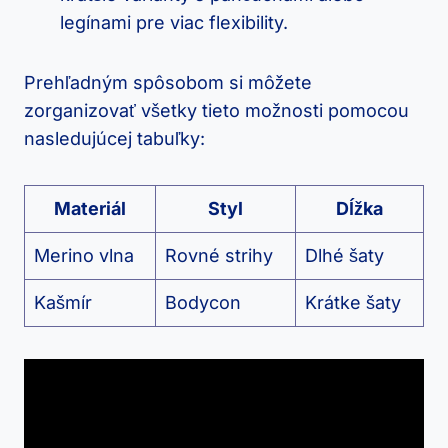
legínami pre viac flexibility.
Prehľadným⁢ spôsobom si⁣ môžete
zorganizovať všetky tieto‍ možnosti pomocou
nasledujúcej ​tabuľky:
Materiál
Styl
Dĺžka
Merino vlna
Rovné‌ strihy
Dlhé ⁣šaty
Kašmír
Bodycon
Krátke šaty