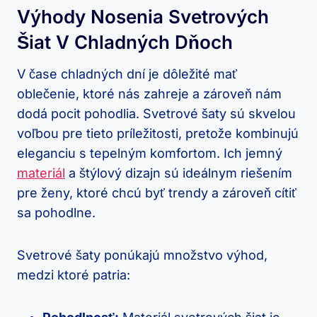
Výhody Nosenia Svetrových
Šiat V ‌chladných Dňoch
V​ čase ‍chladných dní je dôležité mať
oblečenie, ktoré ​nás zahreje ⁣a zároveň nám
dodá ⁢pocit pohodlia. Svetrové šaty​ sú ⁢skvelou
voľbou pre tieto príležitosti, pretože kombinujú
eleganciu‌ s tepelným ⁤komfortom. ‍Ich jemný
materiál
a štýlový dizajn sú ideálnym riešením
pre ⁣ženy,‌ ktoré chcú ⁣byť‌ trendy a zároveň cítiť
⁤sa pohodlne.
Svetrové⁣ šaty ponúkajú ‌množstvo výhod,
medzi ktoré patria: