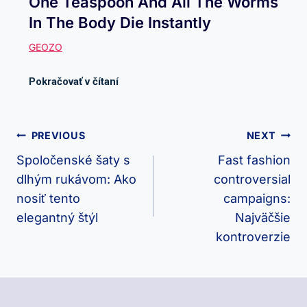
One Teaspoon And All The Worms
In The Body Die Instantly
Navigácia
PREVIOUS
NEXT
V
Spoločenské šaty s
Fast fashion
dlhým rukávom: Ako
controversial
Článku
nosiť tento
campaigns:
elegantný štýl
Najväčšie
kontroverzie