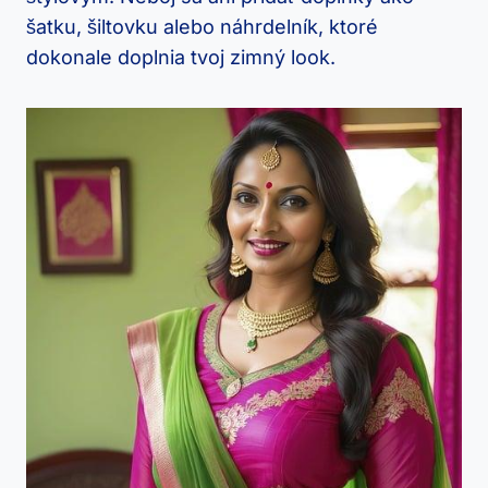
šatku, šiltovku alebo náhrdelník, ktoré
⁤dokonale​ doplnia tvoj zimný ‌look.