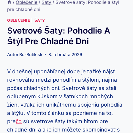
/
Oblečenie
/
Šaty
/
Svetrové šaty: Pohodlie a štýl
pre chladné dni
OBLEČENIE
|
ŠATY
Svetrové Šaty: Pohodlie A
Štýl Pre Chladné Dni
Autor
Bu-Butik.sk
8. februára 2026
V⁣ dnešnej uponáhľanej dobe je ťažké nájsť
rovnováhu medzi pohodlím a ⁤štýlom, najmä
počas⁣ chladných ‌dní. Svetrové šaty ‍sa stali
obľúbeným kúskom‌ v ‌šatníkoch ⁢mnohých‌
žien, ​vďaka⁣ ich ⁣unikátnemu ⁣spojeniu ⁤pohodlia
a štýlu. V tomto článku sa pozrieme⁢ na to, ​
pre
čo
​ sú svetrové šaty ⁢takým hitom pre
chladné dni​ a ako ich môžete skombinovať s⁤