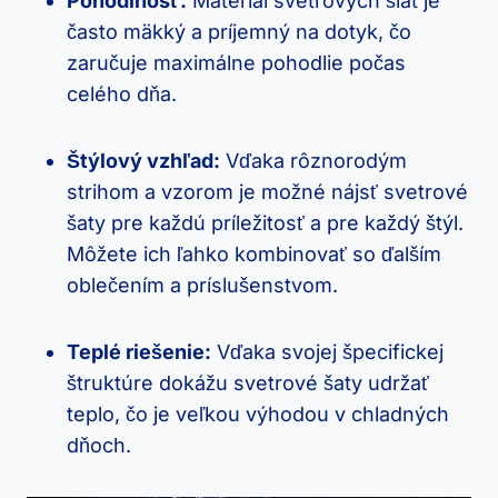
Pohodlnosť:
Materiál svetrových šiat je
často mäkký a príjemný⁣ na dotyk,⁤ čo
zaručuje maximálne‍ pohodlie počas‌
celého dňa.
Štýlový vzhľad:
Vďaka rôznorodým
strihom a vzorom je možné nájsť svetrové
šaty pre každú‌ príležitosť a pre každý štýl.⁣
Môžete ich ľahko ⁢kombinovať ⁢so ďalším⁣
oblečením a príslušenstvom.
Teplé riešenie:
Vďaka ⁤svojej špecifickej
štruktúre⁤ dokážu svetrové šaty​ udržať
teplo,‌ čo je veľkou výhodou v chladných
dňoch.