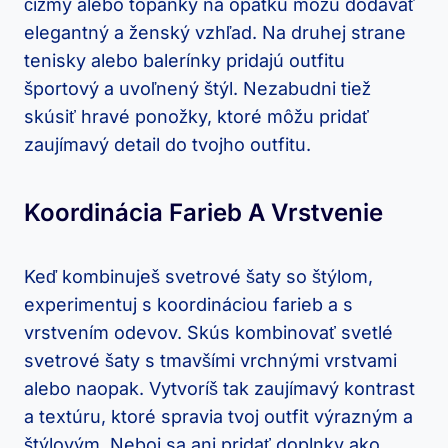
čižmy ‍alebo topánky na opätku môžu‌ dodávať
elegantný a ⁤ženský​ vzhľad. Na druhej ​strane
tenisky alebo balerínky pridajú‍ outfitu
športový a uvoľnený štýl. ⁣Nezabudni tiež
skúsiť⁣ hravé ⁤ponožky,‌ ktoré môžu pridať
zaujímavý detail​ do tvojho outfitu.
Koordinácia Farieb ‍a‍ Vrstvenie
Keď‌ kombinuješ ⁤svetrové šaty so štýlom,
experimentuj s koordináciou farieb⁢ a‍ s
vrstvením ‌odevov. ​Skús kombinovať svetlé
svetrové šaty s ​tmavšími vrchnými ⁣vrstvami
⁢alebo naopak.⁤ Vytvoríš tak zaujímavý kontrast
a textúru, ktoré‌ spravia tvoj outfit výrazným ‌a
štýlovým. Neboj⁣ sa⁣ ani pridať doplnky ako