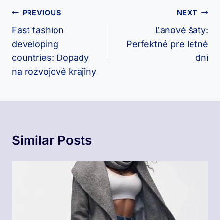
Navigácia
PREVIOUS
NEXT
V
Fast fashion
Ľanové šaty:
developing
Perfektné pre letné
Článku
countries: Dopady
dni
na rozvojové krajiny
Similar Posts