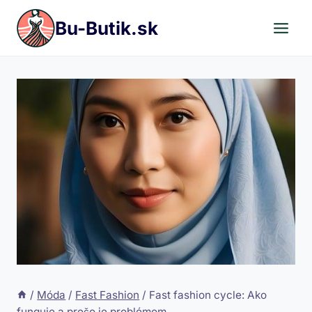
Skip
Bu-Butik.sk
to
content
/
Móda
/
Fast Fashion
/
Fast fashion cycle: Ako
funguje a prečo je problémom