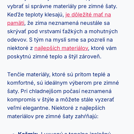
vybrať ‍si správne materiály pre zimné šaty.
Keďže teploty klesajú,
je dôležité ‌mať na
pamäti
, že zima neznamená⁣ neustále sa
skrývať pod‍ vrstvami ťažkých a mohutných
odevov.‍ S tým na mysli sme sa pozreli na
⁣niektoré z
najlepších materiálov
, ktoré vám
poskytnú zimné teplo a štýl zároveň.
Tenčie materiály, ktoré sú pritom ‌teplé ⁣a
komfortné, sú ideálnym ‌výberom pre zimné
šaty. Pri chladnejšom počasí neznamená
kompromis v štýle a ​môžete stále vyzerať
veľmi ⁤elegantne.‍ Niektoré ​z najlepších
materiálov‌ pre zimné šaty zahŕňajú: