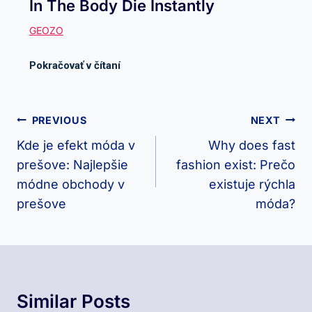
In The Body Die Instantly
Navigácia
PREVIOUS
NEXT
V
Kde je efekt móda v
Why does fast
prešove: Najlepšie
fashion exist: Prečo
Článku
módne obchody v
existuje rýchla
prešove
móda?
Similar Posts