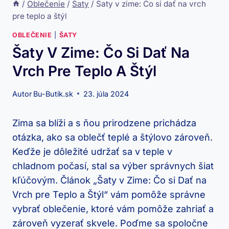
/
Oblečenie
/
Šaty
/
Šaty v zime: Čo si dať na vrch
pre teplo a štýl
OBLEČENIE
|
ŠATY
Šaty V Zime: Čo Si Dať Na
Vrch Pre Teplo A Štýl
Autor
Bu-Butik.sk
23. júla 2024
Zima sa blíži a s ňou prirodzene prichádza
otázka, ako sa oblečť teplé a štýlovo zároveň.
Keďže ​je ⁢dôležité udržať ‍sa v teple v
chladnom počasí, stal sa výber správnych šiat
kľúčovým. ​Článok „Šaty v Zime: Čo ‍si Dať na
Vrch pre Teplo⁣ a Štýl“ vám pomôže správne
vybrať oblečenie, ktoré vám pomôže zahriať ⁤a
zároveň vyzerať ​skvele. Poďme sa spoločne