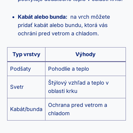
Kabát alebo⁣ bunda:
​ na vrch môžete
pridať kabát alebo bundu, ktorá vás
ochráni pred vetrom⁤ a chladom.
Typ vrstvy
Výhody
Podšaty
Pohodlie a teplo
Štýlový vzhľad a teplo v⁣
Svetr
oblasti krku
Ochrana​ pred vetrom a
Kabát/bunda
chladom