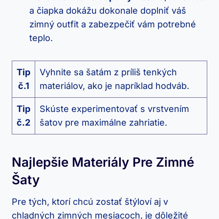
a čiapka dokážu dokonale doplniť váš⁤
zimný outfit ‌a zabezpečiť vám potrebné
teplo.
Tip
Vyhnite sa šatám⁤ z príliš tenkých
č.1
materiálov, ako je⁤ napríklad hodváb.
Tip
Skúste ​experimentovať s vrstvením⁤
č.2
šatov pre maximálne zahriatie.
Najlepšie Materiály Pre Zimné
Šaty
Pre tých, ⁤ktorí chcú zostať štýloví aj v
chladných‍ zimných mesiacoch, je dôležité