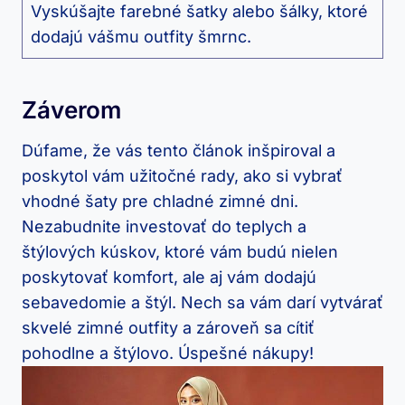
Vyskúšajte farebné šatky alebo šálky, ktoré
dodajú vášmu‌ outfity šmrnc.
Záverom
Dúfame, že vás tento článok ⁣inšpiroval a​
poskytol vám užitočné rady, ako ⁣si vybrať
vhodné šaty ​pre chladné zimné dni.
Nezabudnite investovať do teplych​ a⁤
štýlových kúskov,⁢ ktoré vám ⁢budú nielen
poskytovať komfort, ale aj vám dodajú
sebavedomie a štýl. Nech sa vám darí vytvárať
skvelé zimné outfity​ a zároveň​ sa cítiť
pohodlne⁤ a štýlovo. Úspešné nákupy!