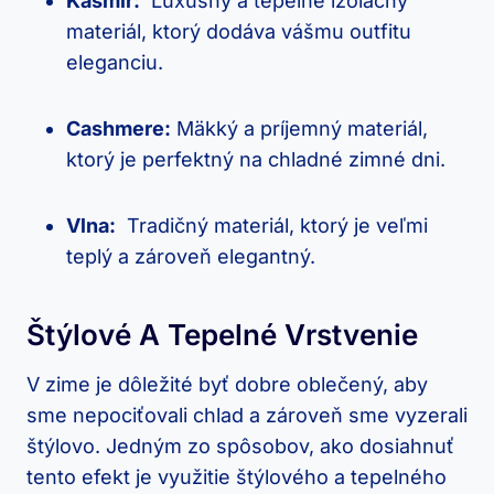
Kašmír:
‍ Luxusný a⁤ tepelne izolačný
materiál, ktorý dodáva vášmu outfitu
eleganciu.
Cashmere:
Mäkký ​a príjemný materiál,
ktorý je perfektný na​ chladné zimné dni.
Vlna:
​ Tradičný materiál, ktorý je veľmi
teplý​ a zároveň elegantný.
Štýlové A Tepelné Vrstvenie
V‌ zime je dôležité⁢ byť ‌dobre oblečený, aby
sme ⁣nepociťovali chlad a zároveň sme vyzerali
štýlovo. ​Jedným zo spôsobov, ako dosiahnuť
tento efekt⁢ je využitie štýlového a tepelného