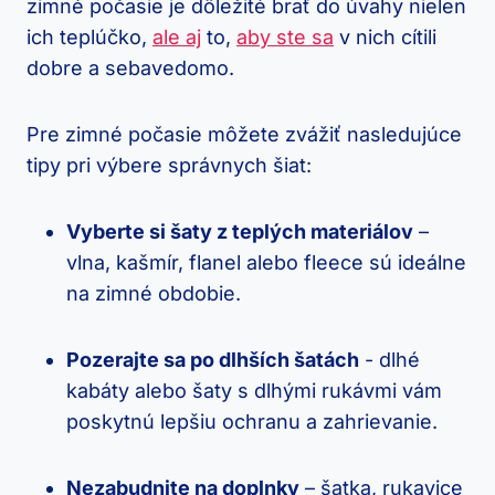
zimné ‌počasie je dôležité brať do úvahy ​nielen
ich teplúčko,
ale aj
⁢to,‍
aby ‍ste sa
v ​nich cítili
dobre ⁢a sebavedomo.
Pre zimné počasie môžete zvážiť nasledujúce
tipy pri výbere správnych‌ šiat:
Vyberte si šaty z teplých materiálov
–
vlna,‌ kašmír, flanel alebo fleece ‌sú ideálne
na zimné obdobie.
Pozerajte sa po dlhších ​šatách
‍- ⁢dlhé
kabáty alebo ⁤šaty s dlhými rukávmi vám
poskytnú lepšiu ​ochranu a zahrievanie.
Nezabudnite na doplnky
– ‌šatka, ‍rukavice