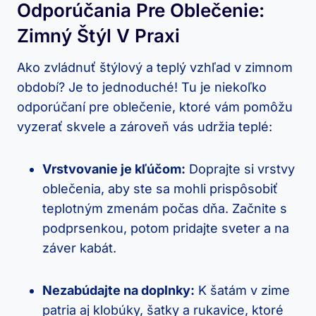
Odporúčania Pre Oblečenie:
Zimný Štýl V Praxi
Ako zvládnuť štýlový a teplý vzhľad ⁢v zimnom
období?‍ Je to​ jednoduché! Tu je niekoľko‌
odporúčaní pre oblečenie, ⁤ktoré⁣ vám pomôžu
vyzerať skvele a zároveň vás​ udržia⁢ teplé:
Vrstvovanie je kľúčom:
Doprajte si⁢ vrstvy
oblečenia, aby ste sa mohli prispôsobiť
‍teplotným zmenám​ počas‌ dňa. Začnite s
podprsenkou, potom ‌pridajte sveter a na
záver ‍kabát.
Nezabúdajte na doplnky:
K šatám v zime‌
patria aj klobúky, šatky a rukavice, ⁣ktoré