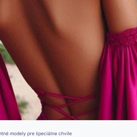
ntné modely pre špeciálne chvíle