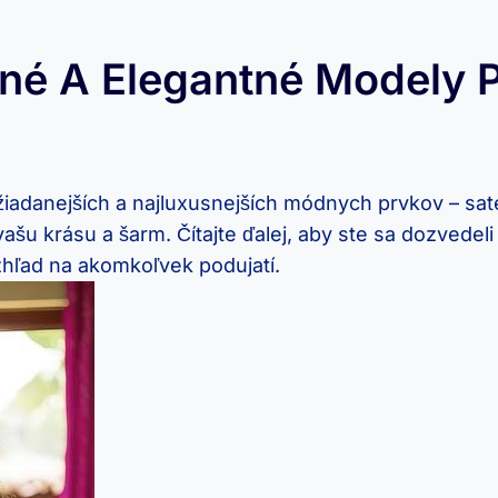
né A Elegantné Modely P
iadanejších a najluxusnejších módnych prvkov – sat
šu krásu a šarm. Čítajte ďalej, aby ste sa dozvedeli 
hľad na akomkoľvek podujatí.