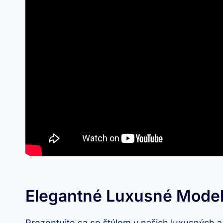
Elegantné Luxusné Modely
Prezentujte sa so štýlom v našich luxusných 