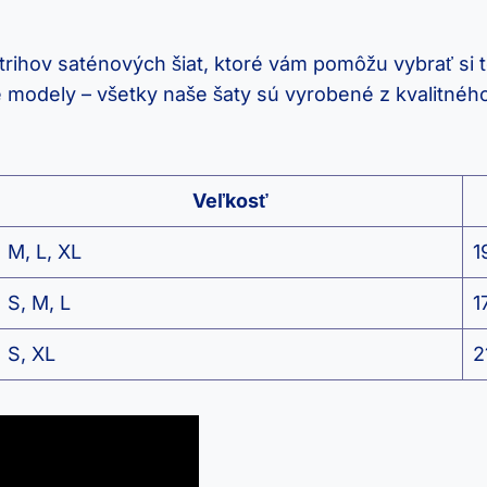
strihov saténových šiat, ktoré vám pomôžu vybrať s
vé modely – všetky naše šaty sú vyrobené z kvalitné
Veľkosť
M, L, XL
1
S, M, L
1
S, XL
2