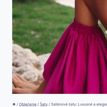
/
Oblečenie
/
Šaty
/
Saténové šaty: Luxusné a elega