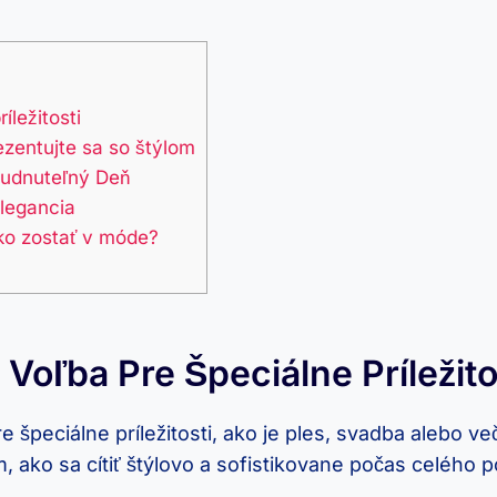
íležitosti
zentujte sa so štýlom
budnuteľný Deň
Elegancia
ko zostať v móde?
Voľba Pre Špeciálne Príležito
 špeciálne príležitosti, ako je ples, svadba alebo v
ko sa cítiť štýlovo a sofistikovane počas celého po