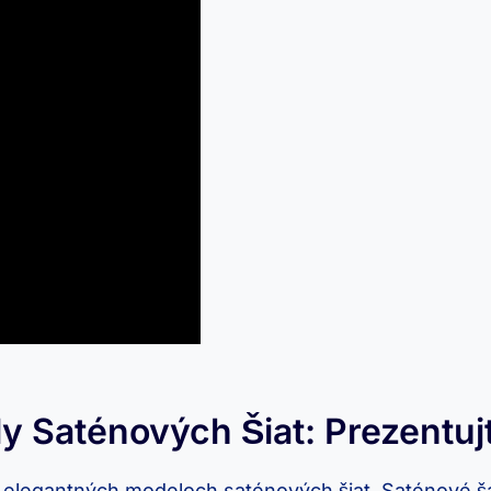
 Saténových Šiat: Prezentuj
a elegantných modeloch saténových šiat. Saténové š