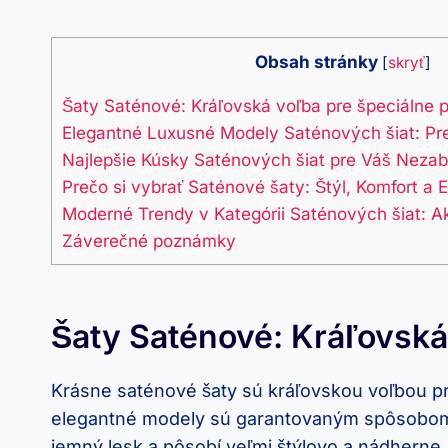
Obsah stránky
[
skryť
]
Šaty Saténové: Kráľovská voľba pre špeciálne pr
Elegantné Luxusné Modely Saténových šiat: Pre
Najlepšie Kúsky Saténových šiat pre Váš Neza
Prečo si vybrať Saténové šaty: Štýl, Komfort a 
Moderné Trendy v Kategórii Saténových šiat: A
Záverečné poznámky
Šaty Saténové: Kráľovská 
Krásne saténové šaty sú kráľovskou voľbou pre
elegantné modely sú garantovaným spôsobom, a
jemný lesk a pôsobí veľmi štýlovo a nádherne.