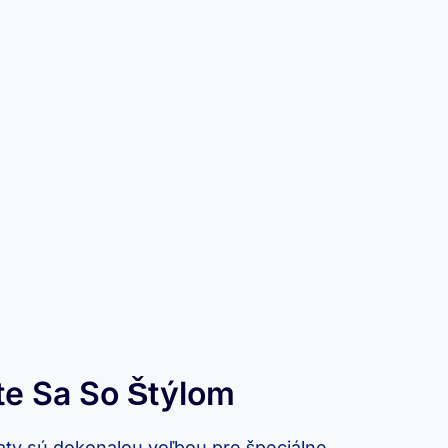
te Sa So Štýlom
aty sú dokonalou voľbou pre špeciálne