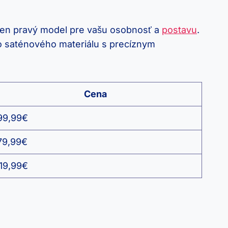
i ten pravý model pre vašu osobnosť a
postavu
.
ho saténového materiálu s precíznym
Cena
99,99€
79,99€
19,99€