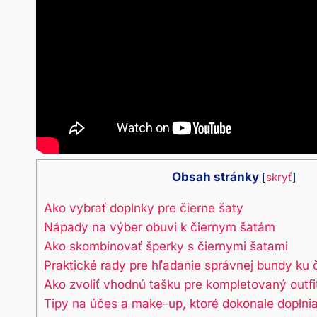
Obsah stránky
[
skryť
]
Ako vybrať doplnky⁣ pre⁢ čierne ⁢šaty
Nápady na výber obuvi k čiernym šatám
Ako ​skombinovať šperky s čiernymi​ šatami
Praktické⁢ rady ⁤pre ⁣hľadanie⁣ správnej ‍bundy ‌ku
Ako zvoliť vhodnú ⁢tašku pre kompletovaný‍ outfi
Tipy na účes a make-up, ktoré dokonale doplnia