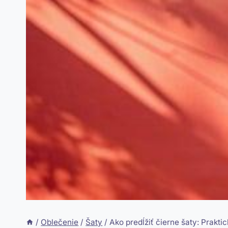
/
Oblečenie
/
Šaty
/
Ako predĺžiť čierne šaty: Praktic