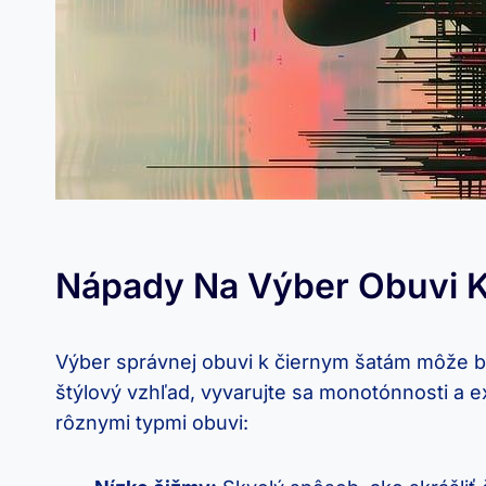
Nápady Na Výber Obuvi 
Výber správnej obuvi k čiernym šatám ‍môže ‍byť
‌štýlový vzhľad, vyvarujte‍ sa monotónnosti⁤ a 
rôznymi typmi obuvi: