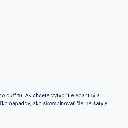
o outfitu. Ak chcete ​vytvoriť elegantný a
ľko⁢ nápadov,‌ ako⁤ skombinovať čierne šaty s