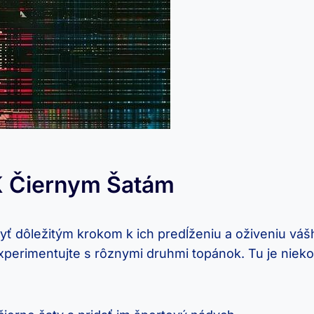
K Čiernym Šatám
⁢ dôležitým krokom‍ k ich predĺženiu⁣ a oživeniu vášh
experimentujte s rôznymi druhmi topánok. Tu je​ nieko