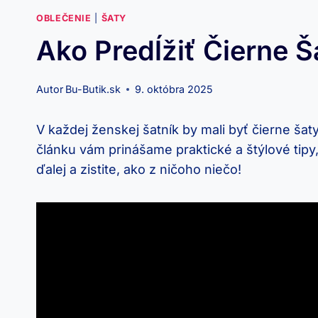
OBLEČENIE
|
ŠATY
Ako Predĺžiť Čierne Š
Autor
Bu-Butik.sk
9. októbra 2025
V každej ženskej šatník by ‍mali⁤ byť čierne š
článku vám prinášame ⁢praktické⁢ a ‌štýlové tipy,
ďalej ⁤a zistite, ako z ničoho niečo!