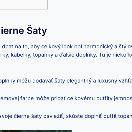
ierne ⁢šaty
 dbať na to, ⁤aby celkový look bol⁣ harmonický ​a štýl
, kabelky, ​topánky⁤ a ďalšie doplnky. Tu je niekoľko 
‌doplnky‍ môžu dodávať šaty elegantný a luxusný vzhľ
émovej farbe môže⁢ pridať celkovému outfity jemnosť
 svoje čierne šaty osviežiť, skúste doplniť outfit to