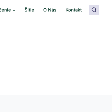
čenie
Šitie
O Nás
Kontakt