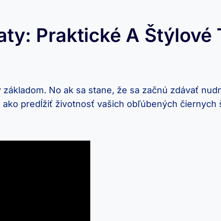
aty: Praktické A Štýlové 
aty základom. No ak sa stane, že sa začnú ⁤zdávať ⁣nu
 ako‌ predĺžiť životnosť vašich obľúbených čiernych​ šia