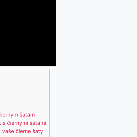
 ‍čiernym‌ šatám
t s čiernymi⁤ šatami
 vaše čierne šaty