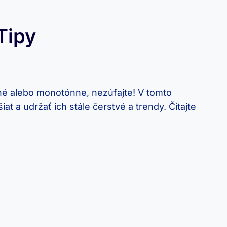
Tipy
dné alebo‍ monotónne, nezúfajte! V​ tomto
t a udržať ich ‌stále ​čerstvé a trendy. ⁣Čítajte