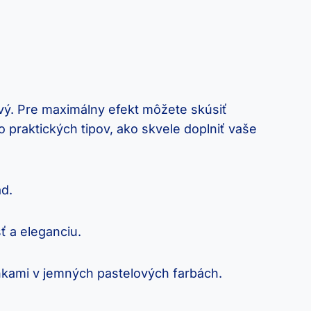
ový. Pre ⁤maximálny efekt ⁣môžete skúsiť
praktických tipov, ⁢ako ​skvele ‍doplniť vaše
ad.
 a ‍eleganciu.
pánkami v jemných pastelových farbách.