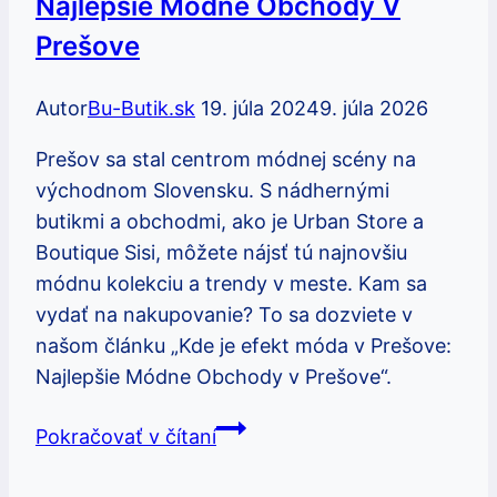
Najlepšie Módne Obchody V
Prešove
Autor
Bu-Butik.sk
19. júla 2024
9. júla 2026
Prešov sa stal centrom módnej scény na
východnom Slovensku. S nádhernými
butikmi a obchodmi, ako je Urban Store a
Boutique Sisi, môžete nájsť tú najnovšiu
módnu kolekciu a trendy v meste. Kam sa
vydať na nakupovanie? To sa dozviete v
našom článku „Kde je efekt móda v Prešove:
Najlepšie Módne Obchody v Prešove“.
Kde
Pokračovať v čítaní
je
efekt