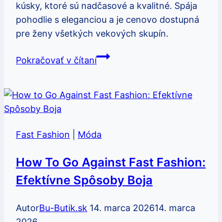
kúsky, ktoré sú nadčasové a kvalitné. Spája
pohodlie s eleganciou a je cenovo dostupná
pre ženy všetkých vekových skupín.
Is
Pokračovať v čítaní
orsay
fast
fashion:
Pravda
o
Fast Fashion
|
Móda
značke
orsay
How To Go Against Fast Fashion:
Efektívne Spôsoby Boja
Autor
Bu-Butik.sk
14. marca 2026
14. marca
2026