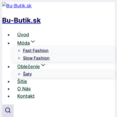
Skip
to
Bu-Butik.sk
content
Úvod
Móda
Fast Fashion
Slow Fashion
Oblečenie
Šaty
Šitie
O Nás
Kontakt