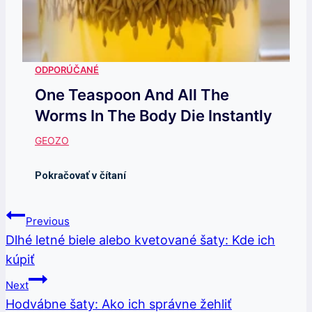
One Teaspoon And All The
Worms In The Body Die Instantly
Navigácia
Previous
V
Dlhé letné biele alebo kvetované šaty: Kde ich
kúpiť
Článku
Next
Hodvábne šaty: Ako ich správne žehliť