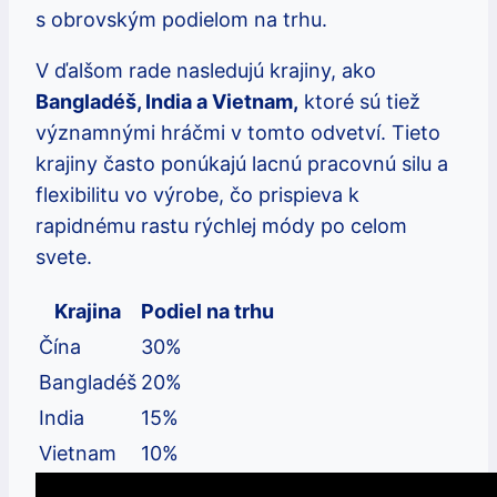
s obrovským podielom na trhu.
V ďalšom rade nasledujú krajiny, ako
Bangladéš, India a Vietnam,
ktoré sú tiež
významnými hráčmi v tomto odvetví. Tieto
krajiny často ponúkajú lacnú pracovnú silu a
flexibilitu vo výrobe, čo prispieva k
rapidnému rastu rýchlej módy po celom
svete.
Krajina
Podiel na trhu
Čína
30%
Bangladéš
20%
India
15%
Vietnam
10%