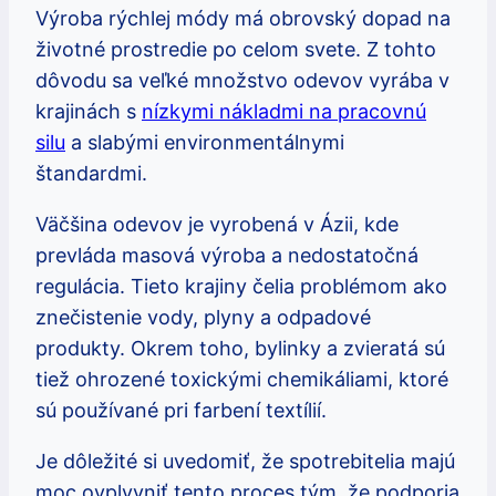
Výroba rýchlej módy má obrovský dopad na
životné prostredie po celom svete. Z tohto
dôvodu sa veľké množstvo odevov vyrába v
krajinách s
nízkymi nákladmi na pracovnú
silu
a slabými environmentálnymi
štandardmi.
Väčšina odevov je vyrobená v Ázii, kde
prevláda masová výroba a nedostatočná
regulácia. Tieto krajiny čelia problémom ako
znečistenie vody, plyny a odpadové
produkty. Okrem toho, bylinky a zvieratá sú
tiež ohrozené toxickými chemikáliami, ktoré
sú používané pri farbení textílií.
Je dôležité si uvedomiť, že spotrebitelia majú
moc ovplyvniť tento proces tým, že podporia