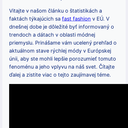
Vitajte v našom článku o štatistikách a
faktách týkajúcich sa
fast fashion
v EÚ. V
dnešnej dobe je dôležité byť informovaný o
trendoch a dátach v oblasti módnej
priemyslu. Prinášame vám ucelený prehľad o
aktuálnom stave rýchlej módy v Európskej
únii, aby ste mohli lepšie porozumieť tomuto
fenoménu a jeho vplyvu na náš svet. Čítajte
ďalej a zistite viac o tejto zaujímavej téme.