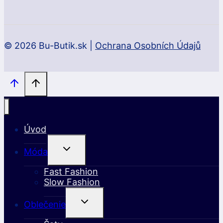
© 2026 Bu-Butik.sk |
Ochrana Osobních Údajů
Úvod
Toggle
Móda
Child
Menu
Fast Fashion
Slow Fashion
Toggle
Oblečenie
Child
Menu