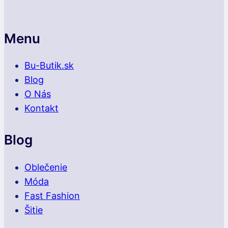
udržateľnosť
v
jednom
Menu
Bu-Butik.sk
Blog
O Nás
Kontakt
Blog
Oblečenie
Móda
Fast Fashion
Šitie