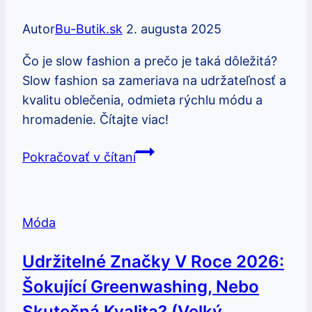
Autor
Bu-Butik.sk
2. augusta 2025
Čo je slow fashion a prečo je taká dôležitá?
Slow fashion sa zameriava na udržateľnosť a
kvalitu oblečenia, odmieta rýchlu módu a
hromadenie. Čítajte viac!
Slow
Pokračovať v čítaní
fashion
preklad:
Čo
Móda
znamená
slow
Udržitelné Značky V Roce 2026:
fashion
Šokující Greenwashing, Nebo
a
prečo
Skutečná Kvalita? (Velký