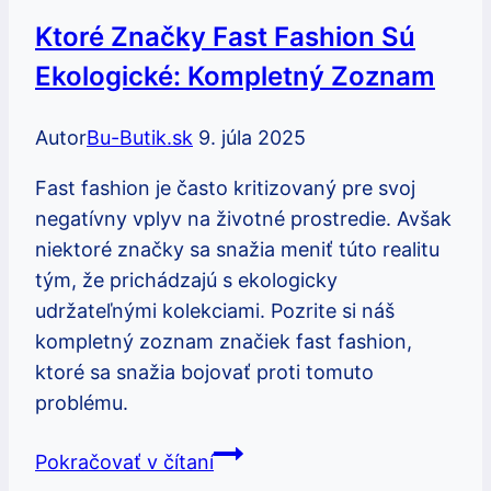
nebo
Ktoré Značky Fast Fashion Sú
skutečná
Ekologické: Kompletný Zoznam
kvalita?
(Velký
Autor
Bu-Butik.sk
9. júla 2025
přehled)
Fast fashion je často kritizovaný pre svoj
negatívny vplyv na životné prostredie. Avšak
niektoré značky sa snažia meniť túto realitu
tým, že prichádzajú s ekologicky
udržateľnými kolekciami. Pozrite si náš
kompletný zoznam značiek fast fashion,
ktoré sa snažia bojovať proti tomuto
problému.
Ktoré
Pokračovať v čítaní
značky