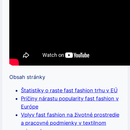
Obsah stránky
Štatistiky o raste fast fashion trhu v EÚ
Príčiny nárastu popularity fast fashion v
Európe
Vplyv fast fashion na životné prostredie
a pracovné podmienky v textilnom