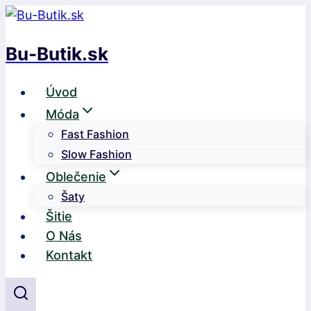
Skip
to
Bu-Butik.sk
content
Úvod
Móda
Fast Fashion
Slow Fashion
Oblečenie
Šaty
Šitie
O Nás
Kontakt