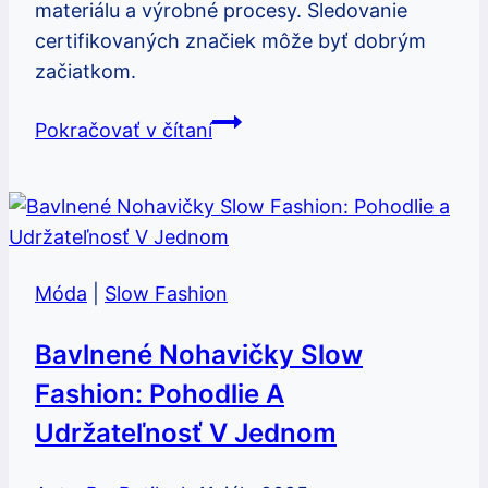
materiálu a výrobné procesy. Sledovanie
certifikovaných značiek môže byť dobrým
začiatkom.
Fast
Pokračovať v čítaní
fashion
riflová
bunda:
Ako
vybrať
Móda
|
Slow Fashion
udržateľnú
bundu
Bavlnené Nohavičky Slow
Fashion: Pohodlie A
Udržateľnosť V Jednom