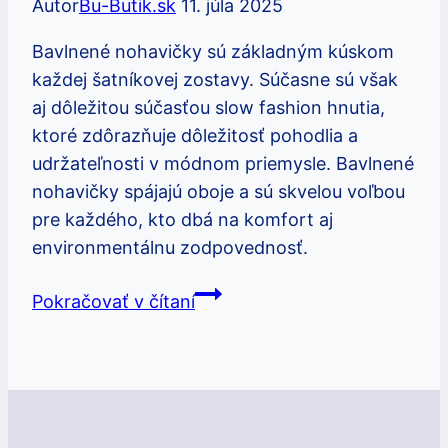
Autor
Bu-Butik.sk
11. júla 2025
Bavlnené nohavičky sú základným kúskom
každej šatníkovej zostavy. Súčasne sú však
aj dôležitou súčasťou slow fashion hnutia,
ktoré zdôrazňuje dôležitosť pohodlia a
udržateľnosti v módnom priemysle. Bavlnené
nohavičky spájajú oboje a sú skvelou voľbou
pre každého, kto dbá na komfort aj
environmentálnu zodpovednosť.
Bavlnené
Pokračovať v čítaní
nohavičky
slow
fashion:
Pohodlie
a