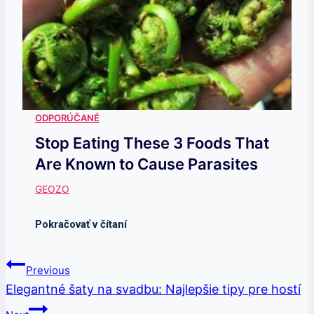
Stop Eating These 3 Foods That
Are Known to Cause Parasites
Navigácia
Previous
V
Elegantné šaty na svadbu: Najlepšie tipy pre hostí