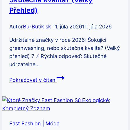
je
Přehled)
dôležitá?
Autor
Bu-Butik.sk
11. júla 2026
11. júla 2026
Udržitelné značky v roce 2026: Šokující
greenwashing, nebo skutečná kvalita? (Velký
přehled) 7 ⚡ Rýchla odpoveď: Skutečné
udrzatelne…
Udržitelné
Pokračovať v čítaní
značky
v
roce
2026:
Šokující
Fast Fashion
|
Móda
greenwashing,