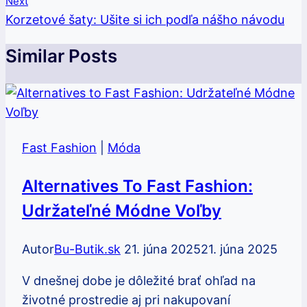
Článku
Next
Korzetové šaty: Ušite si ich podľa nášho návodu
Similar Posts
Fast Fashion
|
Móda
Alternatives To Fast Fashion:
Udržateľné Módne Voľby
Autor
Bu-Butik.sk
21. júna 2025
21. júna 2025
V dnešnej dobe je dôležité brať ohľad na
životné prostredie aj pri nakupovaní