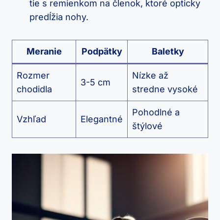
tie s remienkom na členok, ktoré opticky
predĺžia nohy.
Meranie
Podpätky
Baletky
Rozmer
Nízke až
3-5 cm
chodidla
stredne vysoké
Pohodlné a
Vzhľad
Elegantné
štýlové