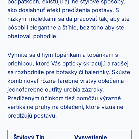
podpätkoch, existujú aj iné štýlové spôsoby,
ako dosiahnuť efekt predĺženia postavy. S
nízkymi moletkami sa dá pracovať tak, aby ste
pôsobili elegantne a štíhle, bez toho aby ste
obetovali pohodlie.
Vyhnite sa dlhým topánkam a topánkam s
priehlbou, ktoré Vás opticky skracujú a radšej
sa rozhodnite pre botasky či balerínky. Skúste
kombinovať rôzne farebné vrstvy oblečenia –
jednofarebné outfity urobia zázraky.
Predĺženým účinkom tiež pomôžu výrazné
vertikálne pruhy na oblečení, ktoré vizuálne
predlžujú postavu.
Štýlový Tip
Vysvetlenie