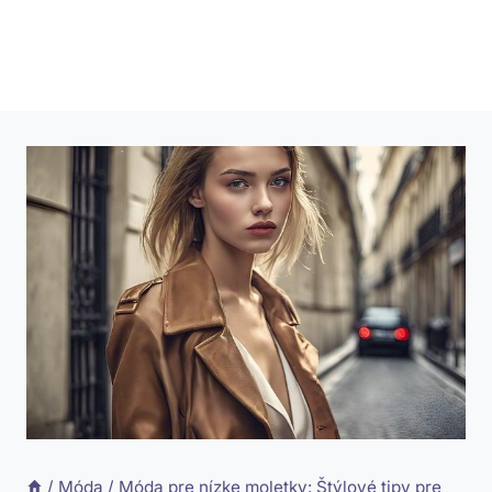
/
Móda
/
Móda pre nízke moletky: Štýlové tipy pre