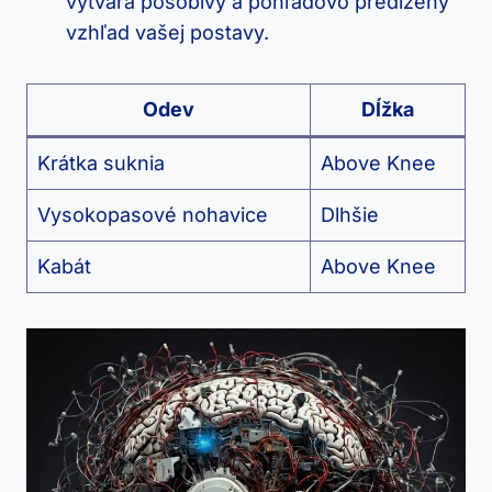
vytvára pôsobivý a pohľadovo predĺžený
vzhľad vašej postavy.
Odev
Dĺžka
Krátka suknia
Above Knee
Vysokopasové nohavice
Dlhšie
Kabát
Above Knee