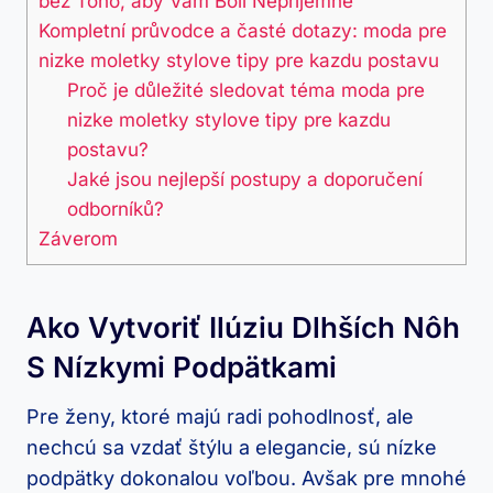
bez Toho, aby Vám Boli Nepríjemné
Kompletní průvodce a časté dotazy: moda pre
nizke moletky stylove tipy pre kazdu postavu
Proč je důležité sledovat téma moda pre
nizke moletky stylove tipy pre kazdu
postavu?
Jaké jsou nejlepší postupy a doporučení
odborníků?
Záverom
Ako Vytvoriť Ilúziu Dlhších Nôh
S Nízkymi Podpätkami
Pre ženy, ktoré majú radi pohodlnosť, ale
nechcú sa vzdať štýlu a elegancie, sú nízke
podpätky dokonalou voľbou. Avšak pre mnohé