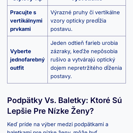
Pracujte s
Výrazné pruhy či vertikálne
vertikálnymi
vzory opticky predĺžia
prvkami
postavu.
Jeden odtieň farieb urobia
Vyberte
zázraky, keďže nepôsobia
jednofarebný
rušivo a vytvárajú optický
outfit
dojem nepretržitého dĺženia
postavy.
Podpätky Vs. Baletky: Ktoré Sú
Lepšie Pre Nízke Ženy?
Keď príde na výber medzi podpätkami a
baletkami pre nízke ženy, môže byť