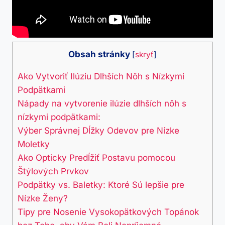
Obsah stránky
[
skryť
]
Ako Vytvoriť Ilúziu Dlhších Nôh s Nízkymi
Podpätkami
Nápady na vytvorenie ilúzie dlhších nôh s
nízkymi podpätkami:
Výber Správnej Dĺžky Odevov pre Nízke
Moletky
Ako Opticky Predĺžiť Postavu pomocou
Štýlových Prvkov
Podpätky vs. Baletky: Ktoré Sú lepšie pre
Nízke Ženy?
Tipy pre Nosenie Vysokopätkových Topánok