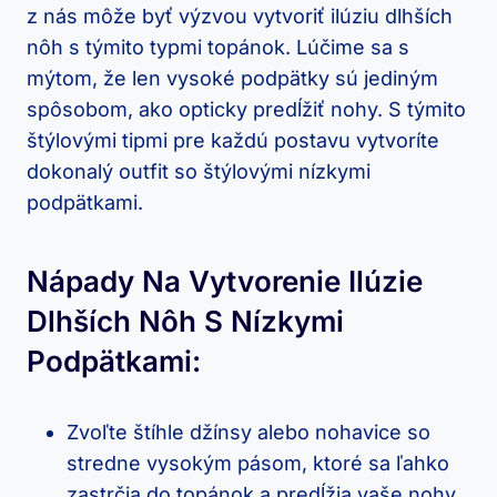
z nás môže byť výzvou vytvoriť ilúziu dlhších
nôh s týmito typmi topánok. Lúčime sa s
mýtom, že len vysoké podpätky sú jediným
spôsobom, ako opticky predĺžiť nohy. S týmito
štýlovými tipmi pre každú postavu vytvoríte
dokonalý outfit so štýlovými nízkymi
podpätkami.
Nápady Na Vytvorenie Ilúzie
Dlhších Nôh S Nízkymi
Podpätkami:
Zvoľte štíhle džínsy alebo nohavice so
stredne vysokým pásom, ktoré sa ľahko
zastrčia do topánok a predĺžia vaše nohy.