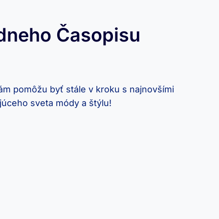
ódneho Časopisu
vám pomôžu byť stále v kroku s najnovšími
júceho sveta módy a štýlu!