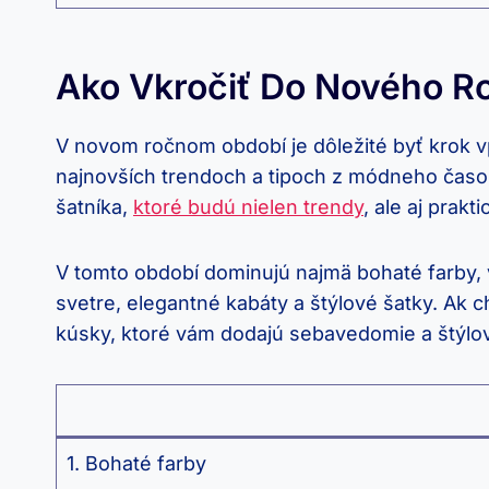
Ako Vkročiť Do Nového R
V novom ročnom období je dôležité byť krok v
najnovších trendoch a tipoch z módneho časop
šatníka,
ktoré budú nielen trendy
, ale aj prakt
V tomto období dominujú najmä bohaté farby,
svetre, elegantné kabáty a štýlové šatky. Ak c
kúsky, ktoré vám dodajú sebavedomie a štýlo
1. Bohaté farby