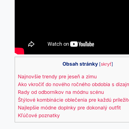
Obsah stránky
[
skryť
]
Najnovšie trendy pre jeseň a zimu
Ako vkročiť do nového ročného obdobia s dizaj
Rady od odborníkov na módnu scénu
Štýlové kombinácie oblečenia pre každú príležit
Najlepšie módne doplnky pre dokonalý outfit
Kľúčové poznatky