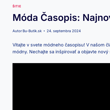
ŠITIE
Móda Časopis: Najno
Autor
Bu-Butik.sk
24. septembra 2024
Vitajte v svete módneho časopisu! V našom čl
módny. Nechajte sa inšpirovať a objavte nový 