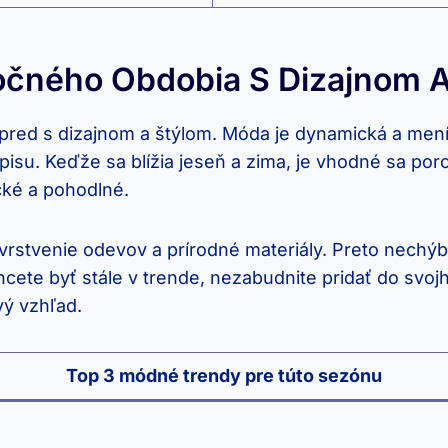
očného Obdobia S Dizajnom 
pred s dizajnom a štýlom. Móda je dynamická a mení 
isu. Keďže sa blížia jeseň a zima, je vhodné sa por
ické a pohodlné.
 vrstvenie odevov a prírodné materiály. Preto nech
hcete byť stále v trende, nezabudnite pridať do svoj
vý vzhľad.
Top 3 módné trendy pre túto sezónu