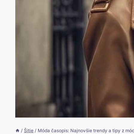
/
Šitie
/
Móda časopis: Najnovšie trendy a tipy z m