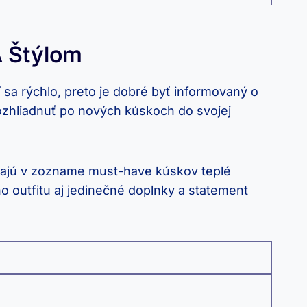
A Štýlom
sa rýchlo, preto je dobré byť informovaný o
ozhliadnuť po nových kúskoch do svojej
ýbajú v zozname must-have kúskov teplé
ho outfitu aj jedinečné doplnky a statement