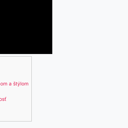
nom a štýlom
osť