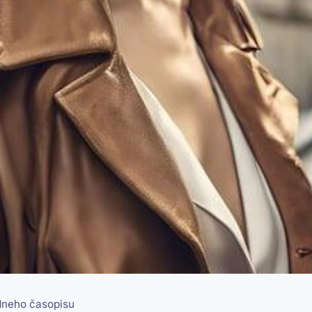
ódneho časopisu