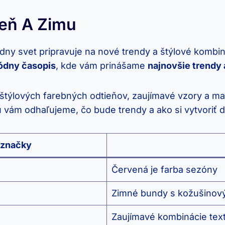
seň A Zimu
y svet pripravuje na nové trendy a štýlové kombiná
dny časopis
, kde vám prinášame
najnovšie trendy 
štýlových farebných odtieňov, zaujímavé vzory a mate
m odhaľujeme, čo bude trendy a ako si vytvoriť do
 značky
Červená je farba sezóny
Zimné bundy s kožušinový
Zaujímavé kombinácie tex