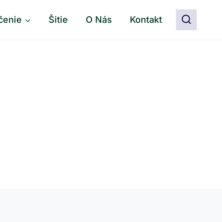
čenie
Šitie
O Nás
Kontakt