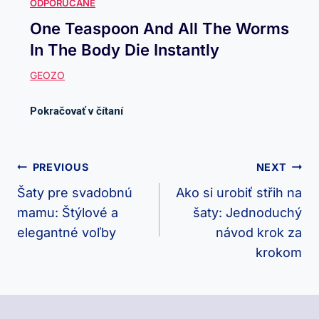
One Teaspoon And All The Worms
In The Body Die Instantly
Navigácia
PREVIOUS
NEXT
V
Šaty pre svadobnú
Ako si urobiť střih na
mamu: Štýlové a
šaty: Jednoduchý
Článku
elegantné voľby
návod krok za
krokom