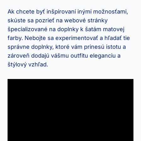
Ak chcete byť inšpirovaní inými možnosťami,
skúste sa pozrieť na webové stránky
špecializované na doplnky k šatám matovej
farby. Nebojte sa experimentovať a hľadať tie
správne doplnky, ktoré vám prinesú istotu a
zároveň dodajú vášmu outfitu eleganciu a
štýlový vzhľad.