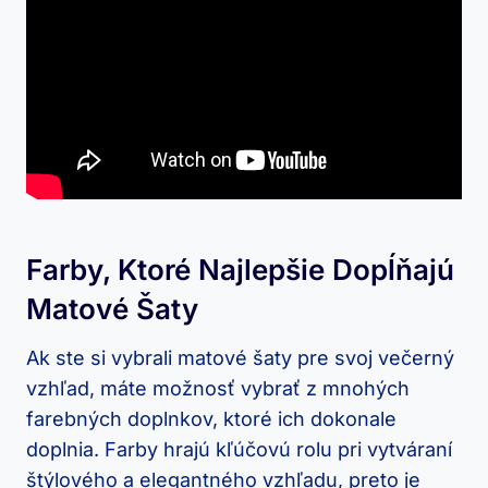
Farby, Ktoré Najlepšie Dopĺňajú
Matové Šaty
Ak ste si vybrali matové šaty pre svoj večerný
vzhľad, máte možnosť vybrať z mnohých
farebných doplnkov, ktoré ich dokonale
doplnia. Farby hrajú kľúčovú rolu pri vytváraní
štýlového a elegantného vzhľadu, preto je