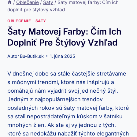
/
Oblečenie
/
Šaty
/
Šaty matovej farby: Čím ich
doplniť pre štýlový vzhľad
OBLEČENIE
|
ŠATY
Šaty Matovej Farby: Čím Ich
Doplniť Pre Štýlový Vzhľad
Autor
Bu-Butik.sk
1. júna 2025
V dnešnej dobe sa stále častejšie stretávame
s módnymi trendmi, ktoré nás inšpirujú a
pomáhajú nám vyjadriť svoj jedinečný štýl.
Jedným z najpopulárnejších trendov
posledných rokov sú šaty matovej farby, ktoré
sa stali nepostrádateľným kúskom v šatníku
mnohých žien. Ak ste aj vy jednou z tých,
ktoré sa nedokážu nabažiť týchto elegantných