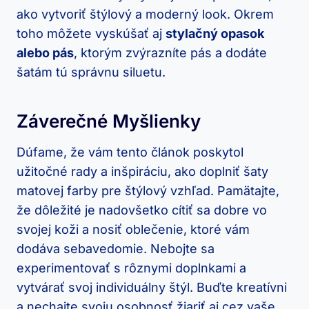
ako vytvoriť štýlový a moderný look. Okrem
toho môžete vyskúšať aj
stylačný opasok
alebo pás
, ktorým zvýrazníte pás a dodáte
šatám tú správnu siluetu.
Záverečné Myšlienky
Dúfame, že vám tento článok poskytol
užitočné rady a inšpiráciu, ako doplniť šaty
matovej farby pre štýlový vzhľad. Pamätajte,
že dôležité je nadovšetko cítiť sa dobre vo
svojej koži a nosiť oblečenie, ktoré vám
dodáva sebavedomie. Nebojte sa
experimentovať s rôznymi doplnkami a
vytvárať svoj individuálny štýl. Buďte kreatívni
a nechajte svoju osobnosť žiariť aj cez vaše