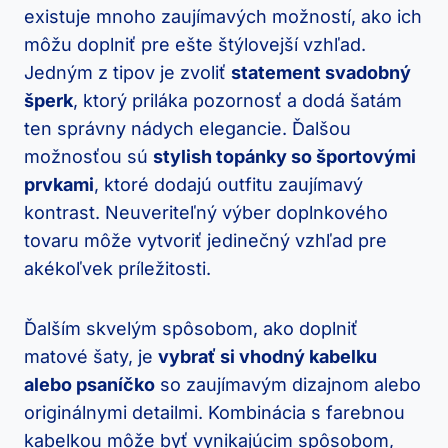
existuje mnoho zaujímavých možností, ako ich
môžu doplniť pre ešte štýlovejší vzhľad.
Jedným z tipov je zvoliť
statement svadobný
šperk
, ktorý priláka pozornosť a dodá šatám
ten správny nádych elegancie. Ďalšou
možnosťou sú
stylish topánky so športovými
prvkami
, ktoré dodajú outfitu zaujímavý
kontrast. Neuveriteľný výber doplnkového
tovaru môže vytvoriť jedinečný vzhľad pre
akékoľvek príležitosti.
Ďalším skvelým spôsobom, ako doplniť
matové šaty, je
vybrať si vhodný kabelku
alebo psaníčko
so zaujímavým dizajnom alebo
originálnymi detailmi. Kombinácia s farebnou
kabelkou môže byť vynikajúcim spôsobom,