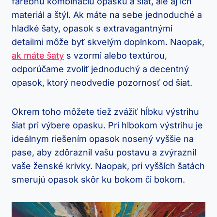
farebnú kombináciu opasku a šiat, ale aj ich
materiál a štýl. Ak máte na sebe jednoduché a
hladké šaty, opasok s extravagantnými
detailmi môže byť skvelým doplnkom. Naopak,
ak máte šaty
s vzormi alebo textúrou,
odporúčame zvoliť jednoduchý a decentný
opasok, ktorý neodvedie pozornosť od šiat.
Okrem toho môžete tiež zvážiť hĺbku výstrihu
šiat pri výbere opasku. Pri hlbokom výstrihu je
ideálnym riešením opasok nosený vyššie na
pase, aby zdôraznil vašu postavu a zvýraznil
vaše ženské krivky. Naopak, pri vyšších šatách
smerujú opasok skôr ku bokom či bokom.