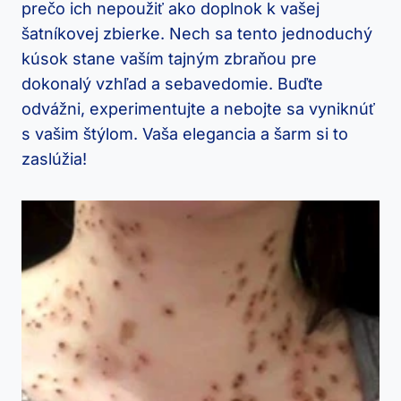
prečo ich nepoužiť ako doplnok k vašej
šatníkovej zbierke. Nech sa tento jednoduchý
kúsok stane vaším tajným zbraňou pre
dokonalý vzhľad a sebavedomie. Buďte
odvážni, experimentujte a nebojte sa vyniknúť
s vašim štýlom. Vaša elegancia a šarm si to
zaslúžia!