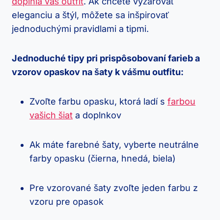
doplnia váš outfit
. Ak chcete vyžarovať
eleganciu a štýl, môžete sa inšpirovať
jednoduchými pravidlami a tipmi.
Jednoduché tipy pri prispôsobovaní farieb a
vzorov opaskov na šaty k vášmu outfitu:
Zvoľte farbu opasku, ktorá ladí s
farbou
vašich šiat
a doplnkov
Ak máte farebné šaty, vyberte neutrálne
farby opasku (čierna, hnedá, biela)
Pre vzorované šaty zvoľte jeden farbu z
vzoru pre opasok