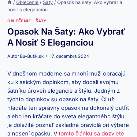
/
Oblečenie
/
Šaty
/
Opasok na šaty: Ako vybrať a
nosiť s eleganciou
OBLEČENIE
|
ŠATY
Opasok Na Šaty: Ako Vybrať
A Nosiť S Eleganciou
Autor
Bu-Butik.sk
17. decembra 2024
V dnešnom moderne sa mnohí muži obracajú
ku klasickým doplnkom, aby dodali svojmu
šatníku úroveň elegancie a štýlu. Jedným z
týchto doplnkov sú opasok na šaty. Či už
hľadáte ten správny opasok na dokonalý outfit
alebo len kráčate do sveta elegantného štýlu,
je dôležité poznať základné pravidlá pri výbere
a nosení opasku. V
tomto článku sa dozviete