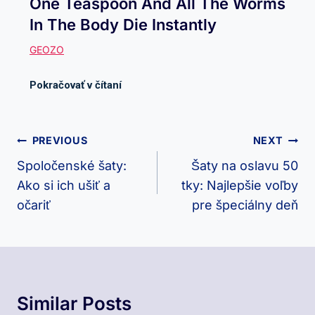
One Teaspoon And All The Worms
In The Body Die Instantly
Navigácia
PREVIOUS
NEXT
V
Spoločenské šaty:
Šaty na oslavu 50
Ako si ich ušiť a
tky: Najlepšie voľby
Článku
očariť
pre špeciálny deň
Similar Posts