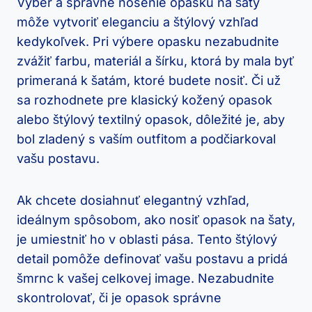
Výber a správne nosenie opasku na šaty
môže vytvoriť eleganciu a štýlový vzhľad
kedykoľvek. Pri výbere opasku nezabudnite
zvážiť farbu, materiál a šírku, ktorá by mala byť
primeraná k šatám, ktoré budete nosiť. Či už
sa rozhodnete pre klasický kožený opasok
alebo štýlový textilný opasok, dôležité je, aby
bol zladený s vaším outfitom a podčiarkoval
vašu postavu.
Ak chcete dosiahnuť elegantný vzhľad,
ideálnym spôsobom, ako nosiť opasok na šaty,
je umiestniť ho v oblasti pása. Tento štýlový
detail pomôže definovať vašu postavu a pridá
šmrnc k vašej celkovej image. Nezabudnite
skontrolovať, či je opasok správne