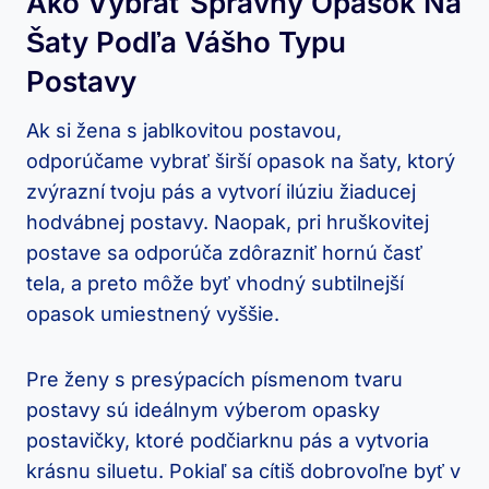
Ako Vybrať Správny Opasok Na
Šaty Podľa Vášho Typu
Postavy
Ak si žena s jablkovitou postavou,
odporúčame vybrať širší opasok na šaty, ktorý
zvýrazní tvoju pás a vytvorí ilúziu žiaducej
hodvábnej postavy. Naopak, pri hruškovitej
postave sa odporúča zdôrazniť hornú časť
tela, a preto môže byť vhodný subtilnejší
opasok umiestnený vyššie.
Pre ženy s presýpacích písmenom tvaru
postavy sú ideálnym výberom opasky
postavičky, ktoré podčiarknu pás a vytvoria
krásnu siluetu. Pokiaľ sa cítiš dobrovoľne byť v