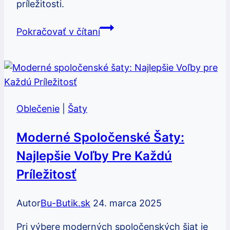
príležitosti.
Ako
Pokračovať v čítaní
nosiť
úpletové
šaty:
Pohodlné
a
Oblečenie
|
Šaty
štýlové
outfity
Moderné Spoločenské Šaty:
Najlepšie Voľby Pre Každú
Príležitosť
Autor
Bu-Butik.sk
24. marca 2025
Pri výbere moderných spoločenských šiat je