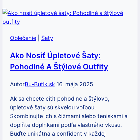
šaty:
Prečo
je
dobrý
Oblečenie
|
Šaty
a
ako
Ako Nosiť Úpletové Šaty:
ho
Pohodlné A Štýlové Outfity
používať
Autor
Bu-Butik.sk
16. mája 2025
Ak sa chcete cítiť pohodlne a štýlovo,
úpletové šaty sú skvelou voľbou.
Skombinujte ich s čižmami alebo teniskami a
doplňte doplnkami podľa vlastného vkusu.
Buďte unikátna a confident v každej