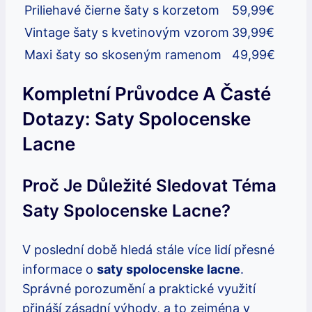
Priliehavé čierne šaty s korzetom
59,99€
Vintage šaty s kvetinovým vzorom
39,99€
Maxi šaty so skoseným ramenom
49,99€
Kompletní Průvodce A Časté
Dotazy: Saty Spolocenske
Lacne
Proč Je Důležité Sledovat Téma
Saty Spolocenske Lacne?
V poslední době hledá stále více lidí přesné
informace o
saty spolocenske lacne
.
Správné porozumění a praktické využití
přináší zásadní výhody, a to zejména v