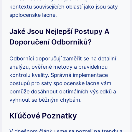
kontextu souvisejících oblastí jako jsou saty
spolocenske lacne.
Jaké Jsou Nejlepší Postupy A
Doporučení Odborníků?
Odborníci doporučují zaměřit se na detailní
analýzu, ověřené metody a pravidelnou
kontrolu kvality. Správná implementace
postupů pro saty spolocenske lacne vám
pomůže dosáhnout optimálních výsledků a
vyhnout se běžným chybám.
Kľúčové Poznatky
V dnešnom článku sme sa pozreli na trendy a