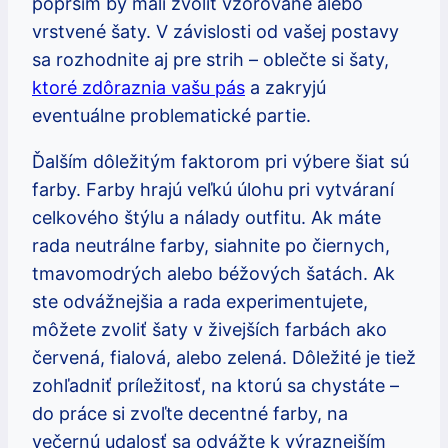
poprsím by mali zvoliť vzorované alebo
vrstvené šaty. V závislosti od vašej postavy
sa rozhodnite aj pre strih – oblečte si šaty,
ktoré zdôraznia vašu pás
a zakryjú
eventuálne problematické partie.
Ďalším dôležitým faktorom pri výbere šiat sú
farby. Farby hrajú veľkú úlohu pri vytváraní
celkového štýlu a nálady outfitu. Ak máte
rada neutrálne farby, siahnite po čiernych,
tmavomodrých alebo béžových šatách. Ak
ste odvážnejšia a rada experimentujete,
môžete zvoliť šaty v živejších farbách ako
červená, fialová, alebo zelená. Dôležité je tiež
zohľadniť príležitosť, na ktorú sa chystáte –
do práce si zvoľte decentné farby, na
večernú udalosť sa odvážte k výraznejším