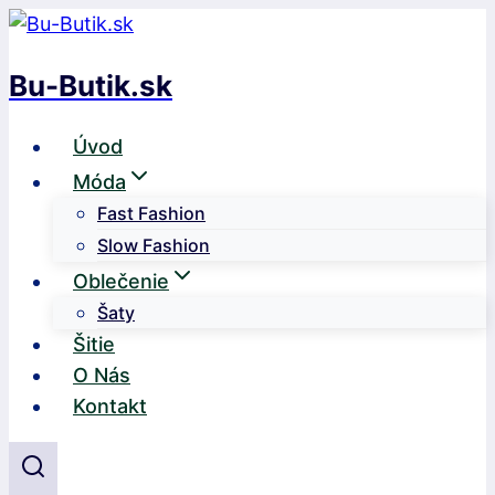
Skip
to
Bu-Butik.sk
content
Úvod
Móda
Fast Fashion
Slow Fashion
Oblečenie
Šaty
Šitie
O Nás
Kontakt