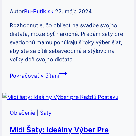
Autor
Bu-Butik.sk
22. mája 2024
Rozhodnutie, čo obliecť na svadbe svojho
dieťaťa, môže byť náročné. Predám šaty pre
svadobnú mamu ponúkajú široký výber šiat,
aby ste sa cítili sebavedomá a štýlovo na
veľký deň svojho dieťaťa.
Predám
Pokračovať v čítaní
šaty
pre
svadobnú
mamu:
Oblečenie
|
Šaty
Najlepšie
tipy
Midi Šaty: Ideálny Výber Pre
a