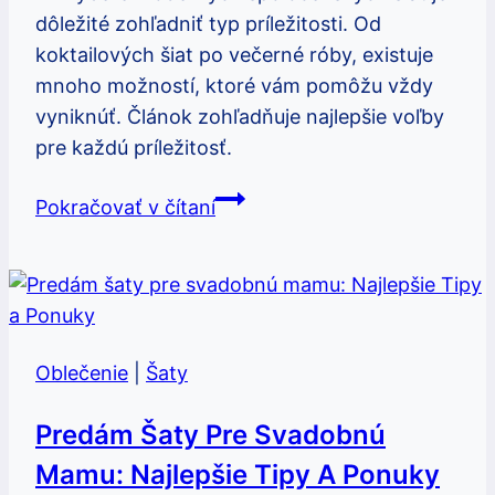
dôležité zohľadniť typ príležitosti. Od
koktailových šiat po večerné róby, existuje
mnoho možností, ktoré vám pomôžu vždy
vyniknúť. Článok zohľadňuje najlepšie voľby
pre každú príležitosť.
Moderné
Pokračovať v čítaní
spoločenské
šaty:
Najlepšie
voľby
pre
Oblečenie
|
Šaty
každú
príležitosť
Predám Šaty Pre Svadobnú
Mamu: Najlepšie Tipy A Ponuky