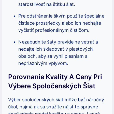
starostlivosť na štítku šiat.
Pre odstránenie škvŕn použite špeciálne
čistiace prostriedky alebo ich nechajte
vyčistiť profesionálnym čističom.
Nezabudnite šaty pravidelne vetrať a
nedajte ich skladovať v plastových
obaloch, aby sa vyhli plesniam a
nepriaznivým vplyvom.
Porovnanie Kvality A Ceny Pri
Výbere Spoločenských Šiat
Výber spoločenských šiat môže byť náročný
úkol, najmä ak sa snažíte nájsť to správne
zosúladenie medzi kvalitou a cenou. Lacné