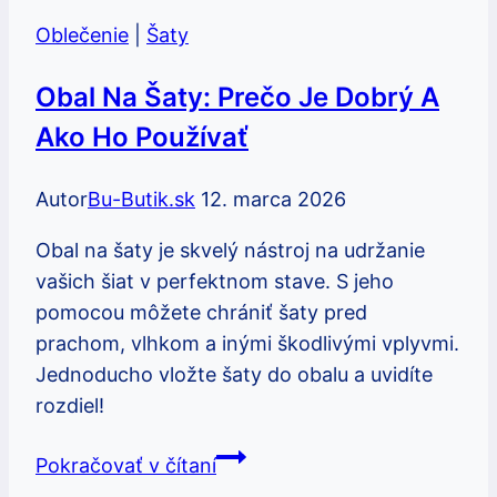
Oblečenie
|
Šaty
Obal Na Šaty: Prečo Je Dobrý A
Ako Ho Používať
Autor
Bu-Butik.sk
12. marca 2026
Obal na šaty je skvelý nástroj na udržanie
vašich šiat v perfektnom stave. S jeho
pomocou môžete chrániť šaty pred
prachom, vlhkom a inými škodlivými vplyvmi.
Jednoducho vložte šaty do obalu a uvidíte
rozdiel!
Obal
Pokračovať v čítaní
na