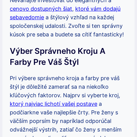
Neváhajte investovať do elegantných a
cenovo dostupných šiat
,
ktoré vám dodajú
sebavedomie
a štýlový vzhľad na každej
spoločenskej udalosti. Zvoľte si ten správny
kúsok pre seba a budete sa cítiť fantasticky!
Výber Správneho Kroju A
Farby Pre Váš Štýl
Pri výbere správneho kroja a farby pre váš
štýl je dôležité zamerať sa na niekoľko
kľúčových faktorov. Najprv si vyberte kroj,
ktorý najviac lichotí vašej postave
a
podčiarkne vaše najlepšie črty. Pre ženy s
väčším poprsím by napríklad odporúčal
odvážnejší výstrih, zatiaľ čo ženy s menším