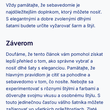
Vždy pamätajte, že sebavedomie je
najdôležitejším doplnkom,⁣ ktorý môžete nosiť.
S elegantnými a dobre zvolenými dlhými
šatami budete určite vyžarovať šarm a štýl.
Záverom
Doufáme, že tento článok vám pomohol získat
lepší přehled o tom, ako správne vybrať a
nosiť ‍dlhé šaty s eleganciou. Pamätajte, že
hlavným pravidlom je cítiť sa pohodlne a‌
sebavedomo⁣ v tom, čo nosíte. Nebojte sa ​
experimentovať s rôznymi ‌štýlmi a farbami a
dôverujte svojmu vkusu a osobnému štýlu.⁤ S
touto jedinečnou časťou vášho šatníka môžete⁤
zažiarovať ⁣vo všetkých príležitostiach. Zlaté⁤