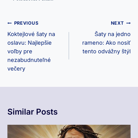
Navigácia
PREVIOUS
NEXT
V
Koktejlové šaty na
Šaty na jedno
oslavu: Najlepšie
rameno: Ako nosiť
Článku
voľby pre
tento odvážny štýl
nezabudnuteľné
večery
Similar Posts