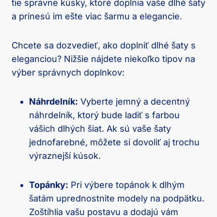
tie ⁤správne kúsky, ktoré doplnia vaše dlhé šaty
a prinesú im ešte viac šarmu⁣ a elegancie.
Chcete sa dozvedieť, ako doplniť dlhé šaty⁤ s
eleganciou? Nižšie⁤ nájdete niekoľko tipov na
výber správnych doplnkov:
Náhrdelník:
Vyberte jemný a decentný
náhrdelník, ktorý bude ladiť⁢ s farbou
vášich dlhých šiat. Ak‌ sú vaše šaty
jednofarebné, ⁣môžete si dovoliť aj trochu
výraznejší kúsok.
Topánky:
Pri výbere topánok k dlhým
šatám uprednostnite modely na podpätku.
Zoštíhlia vašu postavu a dodajú vám