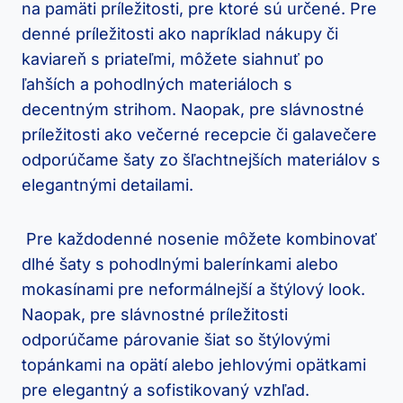
na pamäti príležitosti, pre ⁢ktoré sú určené. Pre
denné príležitosti ako napríklad nákupy či​
kaviareň ⁢s priateľmi, môžete siahnuť po
ľahších a pohodlných materiáloch s⁣
decentným strihom. Naopak, pre slávnostné
⁤príležitosti ako večerné recepcie ​či galavečere
odporúčame šaty ‌zo šľachtnejších materiálov s
elegantnými detailami.
⁣ Pre každodenné nosenie môžete kombinovať
dlhé ‍šaty s pohodlnými balerínkami‌ alebo
mokasínami pre neformálnejší a štýlový look.
Naopak, pre slávnostné príležitosti
odporúčame párovanie šiat ‌so štýlovými
topánkami‌ na⁢ opätí alebo ⁢jehlovými opätkami
pre elegantný ‌a sofistikovaný vzhľad.