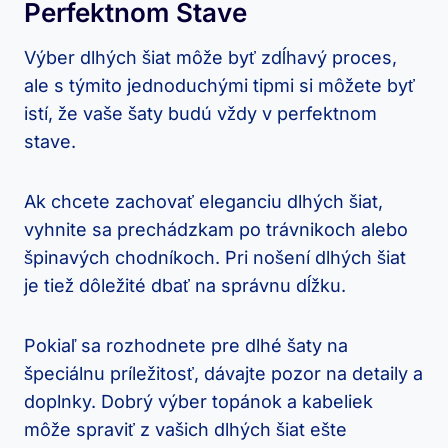
Perfektnom Stave
Výber dlhých⁤ šiat môže byť⁣ zdĺhavý ⁤proces,
ale s​ týmito jednoduchými ‍tipmi si môžete byť
istí, že vaše ⁤šaty budú vždy v perfektnom
stave.
Ak chcete‌ zachovať eleganciu dlhých šiat,
vyhnite sa prechádzkam po trávnikoch alebo
špinavých chodníkoch. Pri nošení dlhých šiat⁣
je tiež dôležité⁢ dbať na správnu dĺžku.
Pokiaľ sa rozhodnete pre dlhé šaty na
špeciálnu príležitosť,⁣ dávajte pozor na⁤ detaily a
doplnky. Dobrý⁤ výber topánok a ⁣kabeliek
môže ⁢spraviť z vašich dlhých ​šiat ešte