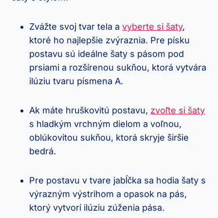
Zvážte⁢ svoj tvar tela a
vyberte si šaty
,
ktoré ho najlepšie zvýraznia.​ Pre písku
postavu sú ideálne šaty s pásom pod
prsiami a⁣ rozšírenou sukňou, ktorá vytvára
ilúziu tvaru písmena ⁣A.
Ak ⁤máte ⁣hruškovitú postavu,
zvoľte si šaty
s hladkým vrchným dielom a voľnou,
⁤oblúkovitou sukňou, ktorá skryje širšie
bedrá.
Pre postavu v tvare jabĺčka sa‍ hodia šaty s
výrazným​ výstrihom a opasok na pás,
ktorý vytvorí ilúziu zúženia pása.