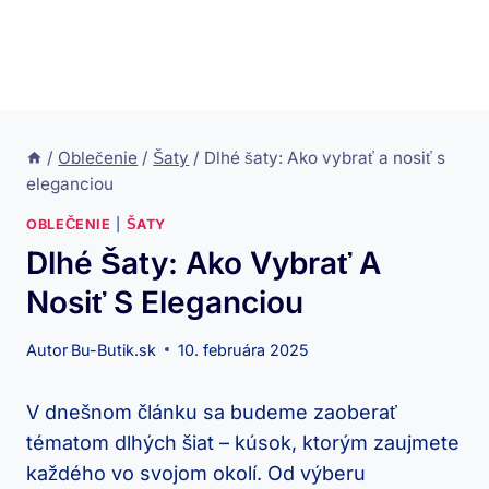
/
Oblečenie
/
Šaty
/
Dlhé šaty: Ako vybrať a nosiť s
eleganciou
OBLEČENIE
|
ŠATY
Dlhé Šaty: Ako Vybrať A
Nosiť S Eleganciou
Autor
Bu-Butik.sk
10. februára 2025
V dnešnom článku​ sa budeme zaoberať
⁢tématom dlhých šiat – kúsok, ktorým​ zaujmete
každého vo svojom okolí. Od výberu⁤