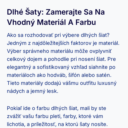
Dlhé Šaty: Zamerajte Sa Na
Vhodný Materiál A Farbu
Ako ⁣sa rozhodovať pri‍ výbere dlhých šiat?
Jedným z najdôležitejších faktorov je‌ materiál.
Výber správneho ​materiálu môže ovplyvniť
celkový dojem a‍ pohodlie pri nosení‍ šiat. Pre
elegantný a sofistikovaný vzhľad siahnite po
materiáloch ako hodváb, šifón alebo satén.‍
Tieto‍ materiály​ dodajú vášmu outfitu luxusný
nádych⁤ a jemný lesk.
Pokiaľ ide o farbu dlhých šiat, mali by ste
zvážiť vašu farbu⁤ pleti, farby, ktoré ‌vám
lichotia, a ‍príležitosť, ⁤na ktorú šaty nosíte.