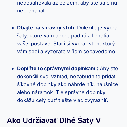
nedosahovala až po zem, aby ste‌ sa o⁣ ňu
nepreháňali.
Dbajte na správny strih:
Dôležité⁤ je vybrať
šaty, ktoré vám dobre padnú ‌a lichotia
vašej postave.‍ Stačí si vybrať strih, ktorý
vám sedí ⁢a vyzeráte ⁢v ňom ​sebavedomo.
Doplňte to správnymi doplnkami:
Aby ste
dokončili svoj vzhľad, nezabudnite pridať
šikovné doplnky ako náhrdelník, náušnice
⁣alebo náramok. Tie ‌správne doplnky
dokážu celý⁤ outfit ešte viac zvýrazniť.
Ako⁢ Udržiavať Dlhé Šaty V