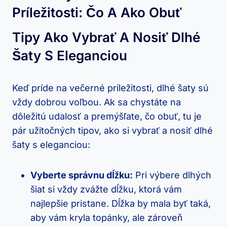
Príležitosti: Čo A Ako⁣ Obuť
Tipy Ako Vybrať A Nosiť Dlhé⁣
Šaty S Eleganciou
Keď⁣ príde na ⁢večerné príležitosti,⁤ dlhé⁣ šaty ⁢sú
vždy dobrou voľbou. Ak sa chystáte⁤ na‍
dôležitú udalosť a⁣ premýšľate, čo obuť,‌ tu je
pár užitočných tipov, ako ⁤si vybrať a nosiť dlhé
šaty s eleganciou:
Vyberte správnu dĺžku:
​Pri výbere dlhých
šiat si‌ vždy‍ zvážte dĺžku, ktorá vám
najlepšie pristane. Dĺžka by mala byť taká,
⁤aby vám kryla topánky, ale zároveň