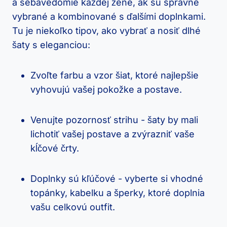
a sebavedomie každej žene, ak ⁢sú správne
vybrané a kombinované s ďalšími doplnkami.
Tu je niekoľko tipov, ako vybrať a nosiť dlhé
šaty s ⁤eleganciou:
Zvoľte farbu a‌ vzor‍ šiat, ktoré najlepšie
⁢vyhovujú ‍vašej pokožke ⁢a postave.
Venujte pozornosť strihu⁤ -⁣ šaty by mali
lichotiť vašej postave a zvýrazniť vaše
kĺčové ⁣črty.
Doplnky sú kľúčové -⁣ vyberte si vhodné
topánky, kabelku‌ a šperky, ⁤ktoré⁢ doplnia
vašu celkovú outfit.