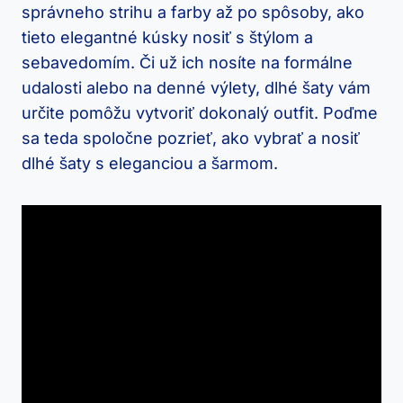
správneho strihu ‍a farby ⁣až ‌po⁣ spôsoby, ako
tieto elegantné kúsky nosiť s štýlom a
⁣sebavedomím. Či už ich nosíte na‌ formálne
udalosti alebo na denné výlety, dlhé ​šaty vám
určite‌ pomôžu vytvoriť dokonalý ⁢outfit. ⁢Poďme
sa teda spoločne pozrieť, ako vybrať a nosiť
dlhé‌ šaty⁢ s eleganciou a ‌šarmom.