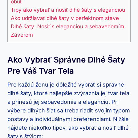
obuť
Tipy ako vybrať a nosiť dlhé⁣ šaty s eleganciou
Ako⁢ udržiavať dlhé šaty v perfektnom stave
Dlhé šaty: Nosiť s eleganciou a ‌sebavedomím
Záverom
Ako Vybrať Správne Dlhé Šaty
Pre Váš Tvar⁤ Tela
Pre každú ženu‍ je dôležité vybrať​ si správne
dlhé šaty,⁣ ktoré najlepšie zvýraznia jej tvar tela
a prinesú jej sebavedomie a eleganciu. Pri
výbere dlhých šiat sa treba riadiť ‍svojím typom‍
postavy a individuálnymi preferenciami. Nižšie
nájdete niekoľko ⁣tipov, ako​ vybrať a ​nosiť​ dlhé
‌šaty⁢ s štýlom: