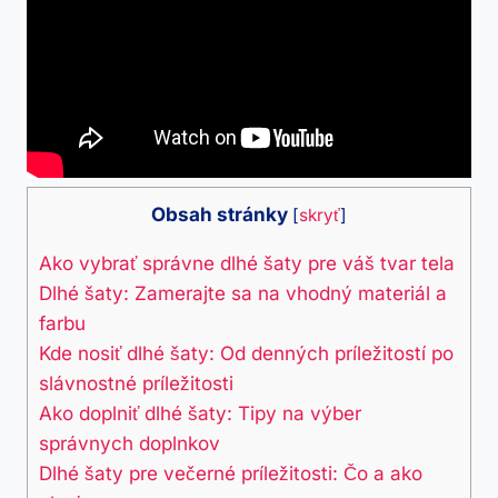
Obsah stránky
[
skryť
]
Ako vybrať správne dlhé šaty pre váš tvar⁤ tela
Dlhé šaty: Zamerajte sa na vhodný materiál a
farbu
Kde nosiť‌ dlhé ​šaty: Od denných príležitostí po
slávnostné príležitosti
Ako ⁢doplniť dlhé šaty: Tipy na výber
správnych doplnkov
Dlhé šaty ‍pre večerné príležitosti: Čo a ako⁣