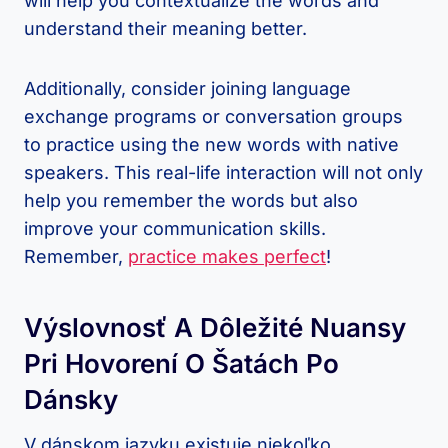
will‌ help you contextualize the words and
understand their meaning better.
Additionally, consider joining⁣ language
exchange⁢ programs or conversation groups
to practice using ⁤the​ new words with native
speakers. This real-life ​interaction will not only
help⁢ you remember the words but ⁢also
improve ⁢your communication skills.‌
Remember,
practice makes perfect
!
Výslovnosť ​a Dôležité Nuansy
‌pri Hovorení O ​šatách Po⁣
Dánsky
V dánskom​ jazyku existuje niekoľko