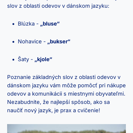
slov z oblasti odevov v dánskom⁢ jazyku:
Blúzka -⁣
„bluse“
Nohavice ⁢-
„bukser“
Šaty ​-
„kjole“
Poznanie základných slov ⁤z⁣ oblasti odevov v
dánskom jazyku vám ‌môže​ pomôcť pri nákupe
odevov a komunikácii s miestnymi obyvateľmi.
Nezabudnite, že najlepší spôsob, ako sa
naučiť ⁤nový jazyk,⁣ je⁤ prax a cvičenie!