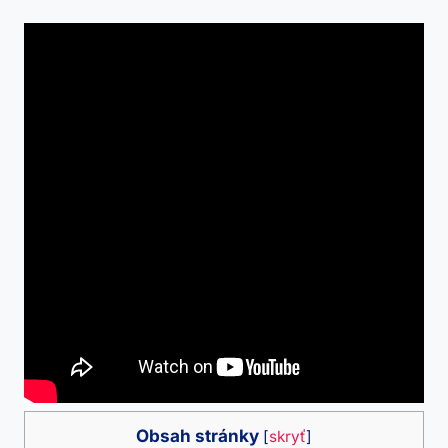
Obsah stránky
[
skryť
]