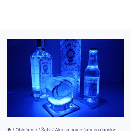
/
Oblečenie
/
Šaty
/
Ako sa povie šaty po dansky: