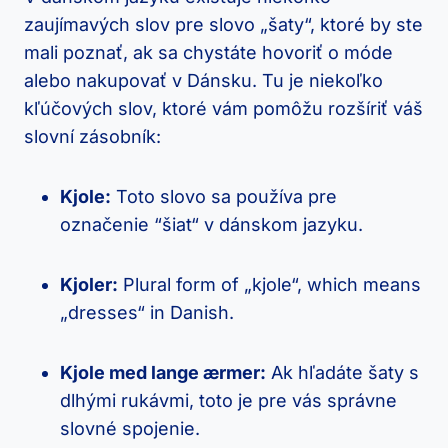
zaujímavých slov‍ pre slovo „šaty“, ktoré by ste
mali poznať, ak sa chystáte hovoriť o móde
alebo⁣ nakupovať v‌ Dánsku. Tu ⁣je niekoľko
kľúčových slov, ktoré⁤ vám pomôžu rozšíriť váš
slovní⁤ zásobník:
Kjole:
Toto slovo sa používa pre
označenie ‍“šiat“ v dánskom jazyku.
Kjoler:
Plural form of „kjole“, which means
„dresses“ ‍in ⁢Danish.
Kjole⁣ med lange ærmer:
Ak ‌hľadáte šaty s
dlhými rukávmi, toto je ​pre vás správne⁢
slovné ‍spojenie.