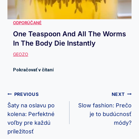
One Teaspoon And All The Worms
In The Body Die Instantly
Navigácia
PREVIOUS
NEXT
V
Šaty na oslavu po
Slow fashion: Prečo
kolena: Perfektné
je to budúcnosť
Článku
voľby pre každú
módy?
príležitosť