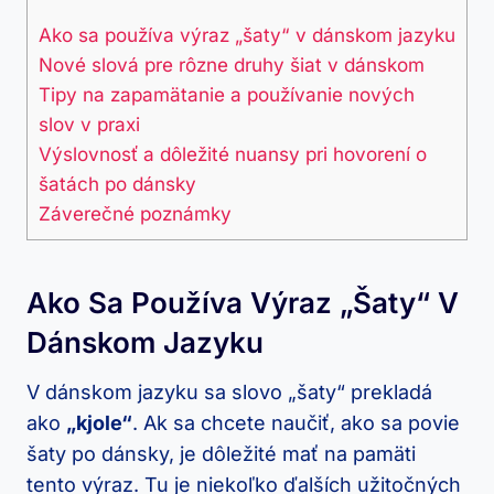
Ako sa používa výraz „šaty“ v dánskom jazyku
Nové slová pre rôzne druhy šiat v dánskom
Tipy na zapamätanie a používanie nových
slov ⁤v ⁤praxi
Výslovnosť ​a dôležité nuansy ‌pri hovorení o ​
šatách po⁣ dánsky
Záverečné poznámky
Ako Sa Používa Výraz „šaty“ V
Dánskom Jazyku
V dánskom jazyku sa slovo „šaty“ prekladá
‍ako
„kjole“
. Ak sa chcete naučiť,‍ ako sa povie
šaty po dánsky, ‌je dôležité mať na pamäti​
tento výraz. Tu je niekoľko ďalších užitočných