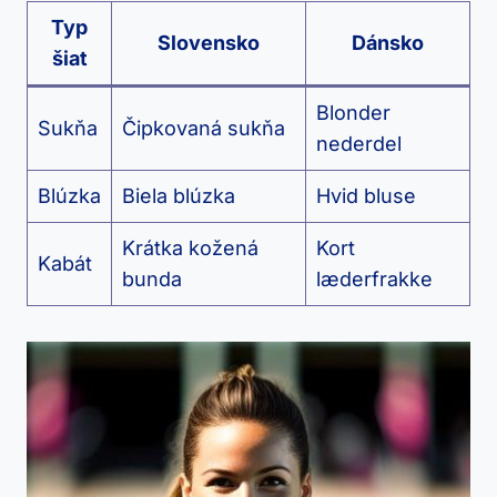
Typ
Slovensko
Dánsko
⁣šiat
Blonder⁤
Sukňa
Čipkovaná sukňa
nederdel
Blúzka
Biela blúzka
Hvid‍ bluse
Krátka kožená
Kort
Kabát
bunda
læderfrakke