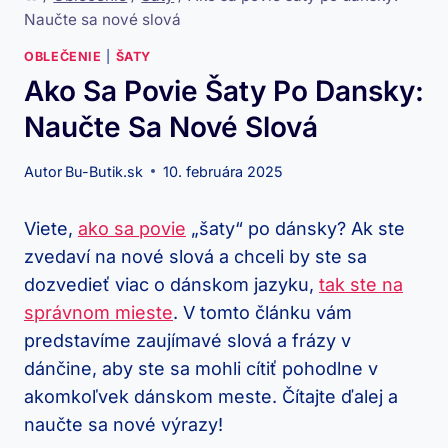
Naučte sa nové slová
OBLEČENIE
|
ŠATY
Ako Sa Povie Šaty Po Dansky:
Naučte Sa Nové Slová
Autor
Bu-Butik.sk
10. februára 2025
Viete,⁢
ako sa‌ povie
„šaty“ po‍ dánsky? Ak ste
zvedaví na nové‌ slová⁤ a chceli by ste‌ sa
dozvedieť viac o⁢ dánskom ‍jazyku,
tak ste na
správnom mieste
. V tomto článku ‍vám
predstavíme zaujímavé​ slová a frázy v
dánčine, ‍aby ⁣ste sa ‌mohli⁤ cítiť pohodlne v
⁢akomkoľvek dánskom meste. Čítajte ďalej ⁣a
naučte sa nové výrazy!