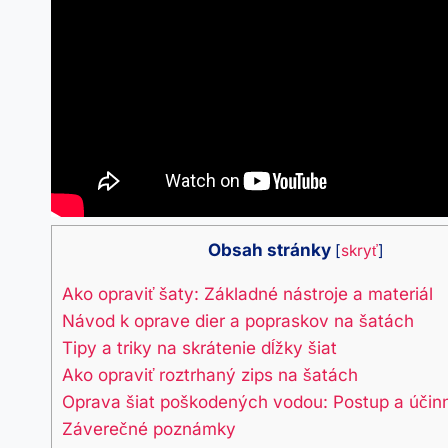
Obsah stránky
[
skryť
]
Ako ​opraviť⁢ šaty: ‌Základné nástroje a ⁣materiál
Návod k⁤ oprave dier a ⁣popraskov na šatách
Tipy a triky na skrátenie dĺžky šiat
Ako opraviť roztrhaný zips na⁢ šatách
Oprava šiat poškodených vodou:⁤ Postup a účinné
Záverečné ⁢poznámky