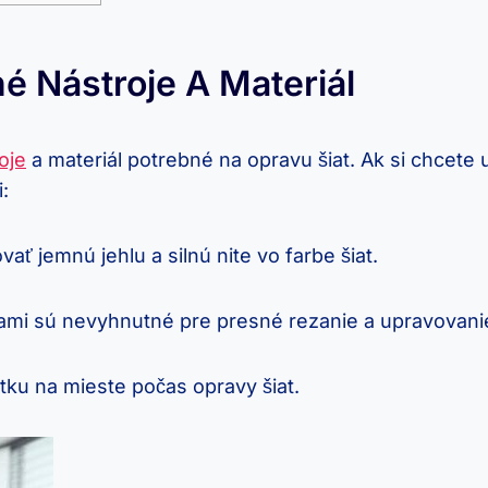
né Nástroje A ⁣materiál
oje
a materiál‌ potrebné ‍na opravu šiat. Ak⁤ si chcete 
:
ať jemnú jehlu a silnú nite ⁤vo farbe ‌šiat.
ľami sú‌ nevyhnutné pre presné ​rezanie a upravovanie
ku na mieste počas opravy šiat.