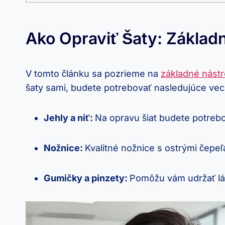
Ako ​opraviť⁢ Šaty: ‌Základ
V tomto článku⁣ sa pozrieme na
základné nástr
šaty sami, budete potrebovať nasledujúce veci
Jehly a niť:
Na⁢ opravu šiat budete⁤ potrebov
Nožnice:
Kvalitné nožnice⁢ s‍ ostrými čepe
Gumičky a pinzety:
Pomôžu vám udržať lát