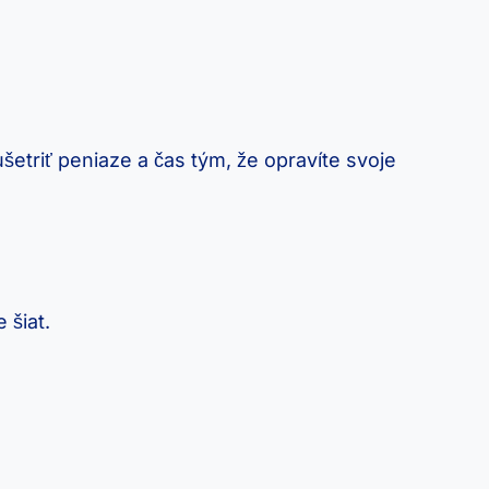
ušetriť peniaze a čas tým,⁢ že opravíte svoje
 šiat.