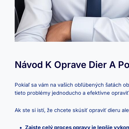
Návod K⁤ Oprave Dier A ⁣
Pokiaľ sa vám na vašich obľúbených⁤ šatách‌ obj
tieto problémy‍ jednoducho a efektívne opraviť
Ak ste si istí, že chcete skúsiť opraviť dieru
Zaiste celý proces opravy je lepšie vykon