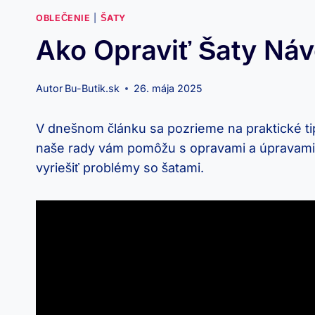
OBLEČENIE
|
ŠATY
Ako Opraviť Šaty Návo
Autor
Bu-Butik.sk
26. mája 2025
V dnešnom článku sa pozrieme ‍na ⁣praktické tipy
naše rady vám pomôžu ⁢s opravami a úpravami 
vyriešiť problémy so šatami.