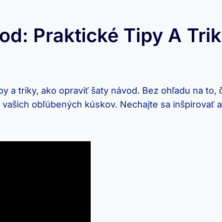
d: Praktické Tipy A Tri
 a​ triky, ako opraviť⁣ šaty návod. ⁤Bez ohľadu na ​to,
vašich obľúbených kúskov.⁣ Nechajte sa inšpirovať⁤ 