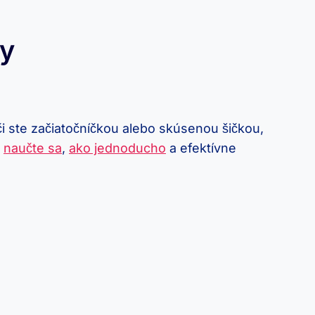
ky
⁢ či ste začiatočníčkou alebo skúsenou šičkou,
a
naučte sa
,
ako jednoducho
⁢a efektívne⁢