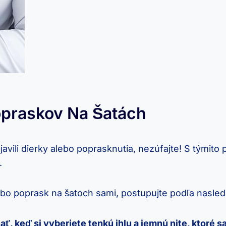
popraskov Na Šatách
avili dierky alebo poprasknutia, nezúfajte! S týmito p
.
 alebo poprask na šatoch sami, postupujte podľa nasle
ať, keď si vyberiete tenkú ihlu a jemnú nite, ktoré 