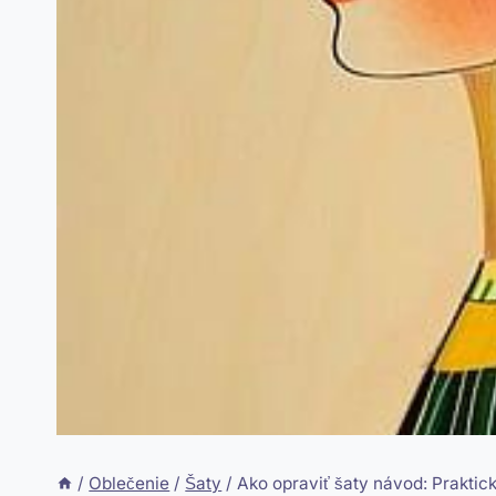
/
Oblečenie
/
Šaty
/
Ako opraviť šaty návod: Praktické