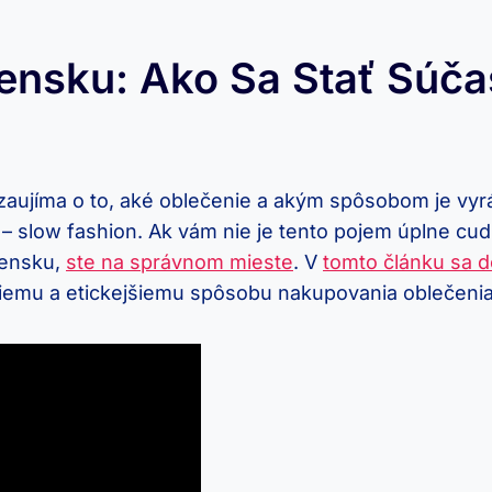
ensku: Ako Sa Stať Súča
í zaujíma o to, aké oblečenie a akým spôsobom je vyrá
slow fashion. Ak vám nie je tento pojem úplne cudzí
vensku,
ste na správnom mieste
. V
tomto článku sa d
iemu a etickejšiemu spôsobu nakupovania oblečenia