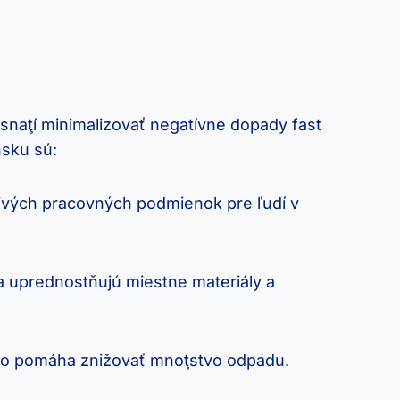
 snaţí minimalizovať negatívne dopady fast
nsku sú:
ivých pracovných podmienok pre ľudí v
a uprednostňujú miestne materiály a
, čo pomáha znižovať mnoţstvo odpadu.