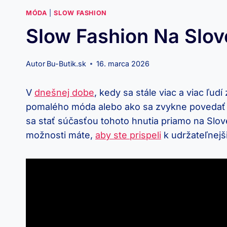
MÓDA
|
SLOW FASHION
Slow Fashion Na Slov
Autor
Bu-Butik.sk
16. marca 2026
V
dnešnej dobe
, kedy sa stále viac a viac ľud
pomalého móda alebo ako sa zvykne povedať – 
sa stať súčasťou tohoto hnutia priamo na Slo
možnosti máte,
aby ste prispeli
k udržateľnejš