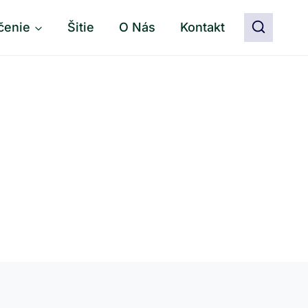
čenie
Šitie
O Nás
Kontakt