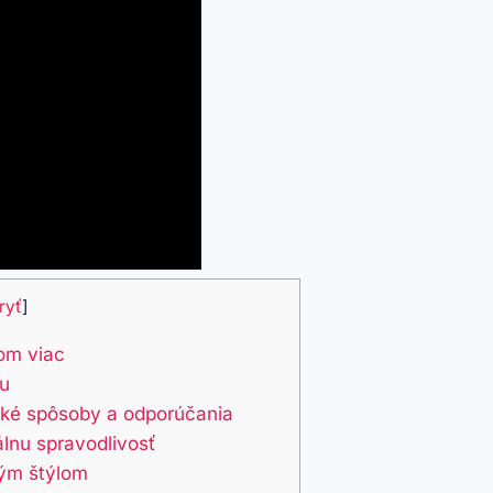
ryť
]
tom viac
ku
ické spôsoby a odporúčania
álnu spravodlivosť
ným štýlom