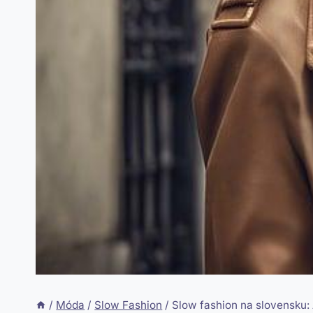
/
Móda
/
Slow Fashion
/
Slow fashion na slovensku: 