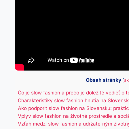
Obsah stránky
[
sk
Čo je slow fashion a prečo je dôležité vedieť o 
Charakteristiky slow fashion hnutia na Slovens
Ako podporiť slow fashion na Slovensku: prakt
Vplyv slow fashion na životné prostredie a soci
Vzťah medzi slow fashion a udržateľným život