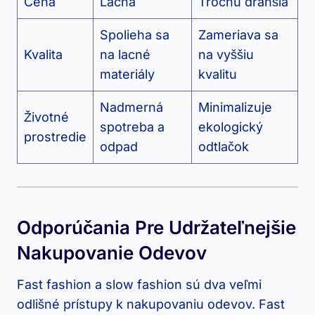
Cena
Lacná
Trochu drahšia
Spolieha sa
Zameriava sa
Kvalita
na lacné
na vyššiu
materiály
kvalitu
Nadmerná
Minimalizuje
Životné
spotreba a
ekologický
prostredie
odpad
odtlačok
Odporúčania Pre Udržateľnejšie
Nakupovanie Odevov
Fast fashion a slow fashion sú dva veľmi
odlišné prístupy k nakupovaniu odevov. Fast