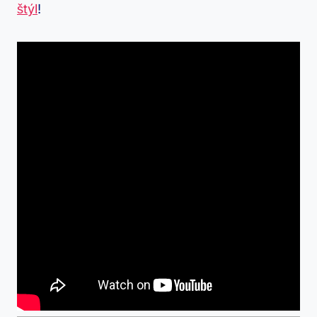
štýl
!