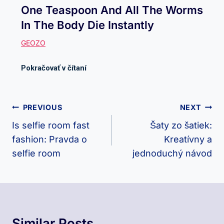
One Teaspoon And All The Worms
In The Body Die Instantly
Navigácia
PREVIOUS
NEXT
V
Is selfie room fast
Šaty zo šatiek:
fashion: Pravda o
Kreatívny a
Článku
selfie room
jednoduchý návod
Similar Posts