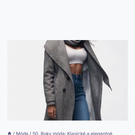
/
Móda
/
50. Roky móda: Klasické a elegantné