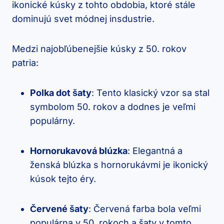
ikonické kúsky z tohto obdobia, ktoré stále
dominujú svet módnej insdustrie.
Medzi najobľúbenejšie kúsky z 50. rokov
patria:
Polka dot šaty
: Tento klasický vzor sa stal
symbolom 50. rokov a dodnes je veľmi
populárny.
Hornorukavová blúzka
: Elegantná a
ženská blúzka s hornorukávmi je ikonický
kúsok tejto éry.
Červené šaty
: Červená farba bola veľmi
populárna v 50. rokoch a šaty v tomto