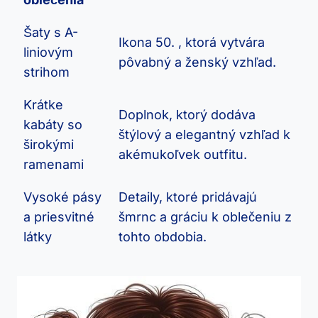
Šaty s A-
Ikona 50. , ktorá vytvára
liniovým
pôvabný a ženský vzhľad.
strihom
Krátke
Doplnok, ktorý dodáva
kabáty so
štýlový a elegantný vzhľad k
širokými
akémukoľvek outfitu.
ramenami
Vysoké pásy
Detaily, ktoré pridávajú
a priesvitné
šmrnc a gráciu k oblečeniu z
látky
tohto obdobia.