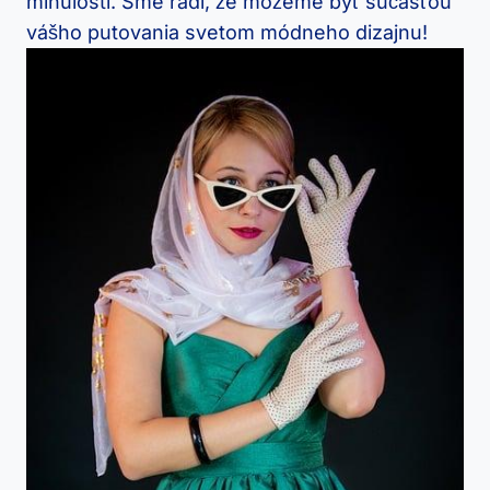
minulosti. Sme radi, že môžeme byť súčasťou
vášho putovania svetom módneho dizajnu!